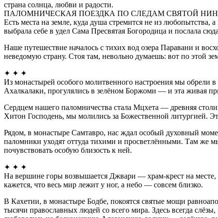
страна солнца, любви и радости.
ПАЛОМНИЧЕСКАЯ ПОЕЗДКА ПО СЛЕДАМ СВЯТОЙ НИ
Есть места на земле, куда душа стремится не из любопытства,
выбрала себе в удел Сама Пресвятая Богородица и послала сю
Наше путешествие началось с тихих вод озера Паравани и вос
неведомую страну. Стоя там, невольно думаешь: вот по этой зем
✦ ✦ ✦
Из монастырей особого молитвенного настроения мы обрели в З
Ахалкалаки, прогулялись в зелёном Боржоми — и эта живая пр
Сердцем нашего паломничества стала Мцхета — древняя столиц
Хитон Господень, мы молились за Божественной литургией. Эт
Рядом, в монастыре Самтавро, нас ждал особый духовный мом
паломники уходят оттуда тихими и просветлёнными. Там же мы 
почувствовать особую близость к ней.
✦ ✦ ✦
На вершине горы возвышается Джвари — храм-крест на месте, г
кажется, что весь мир лежит у ног, а небо — совсем близко.
В Кахетии, в монастыре Бодбе, покоятся святые мощи равноап
тысячи православных людей со всего мира. Здесь всегда слёзы, 