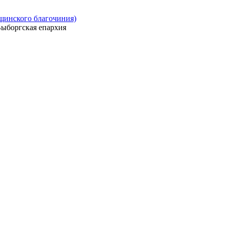
ощинского благочиния)
ыборгская епархия