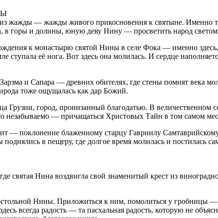
НЫ
 а из жажды — жажды живого прикосновения к святыне. Именно та
да, в горы и долины, юную деву Нину — просветить народ свето
хождения к монастырю святой Нины в селе Фока — именно здесь,
ле ступала её нога. Вот здесь она молилась. И сердце наполняетс
арзма и Сапара — древних обителях, где стены помнят века мол
ирода тоже ощущалась как дар Божий.
а Грузии, город, пронизанный благодатью. В величественном со
о незабываемо — причащаться Христовых Тайн в том самом мест
ент — поклонение блаженному старцу Гавриилу Самтаврийскому,
поднялись в пещеру, где долгое время молилась и постилась са
де святая Нина воздвигла свой знаменитый крест из виноградно
остольной Нины. Приложиться к ним, помолиться у гробницы — 
здесь всегда радость — та пасхальная радость, которую не объяс