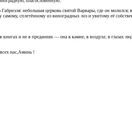
иноградную, благословенную.
 Габриэля: небольшая церковь святой Варвары, где он молился;
 самому, сплетённому из виноградных лоз и увитому её собств
 в книгах и не в преданиях — она в камне, в воздухе, в глазах л
всех нас,Аминь !