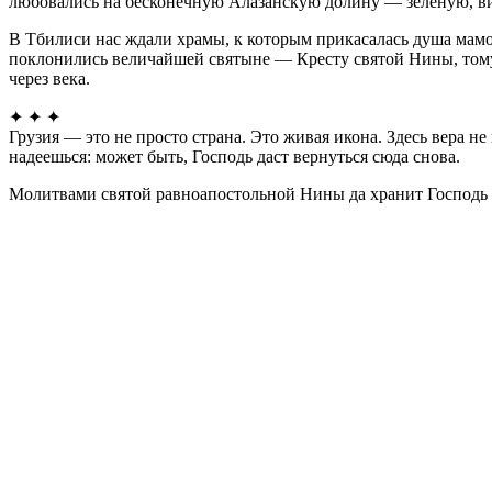
любовались на бесконечную Алазанскую долину — зелёную, в
В Тбилиси нас ждали храмы, к которым прикасалась душа мамо
поклонились величайшей святыне — Кресту святой Нины, тому
через века.
✦ ✦ ✦
Грузия — это не просто страна. Это живая икона. Здесь вера не
надеешься: может быть, Господь даст вернуться сюда снова.
Молитвами святой равноапостольной Нины да хранит Господь 