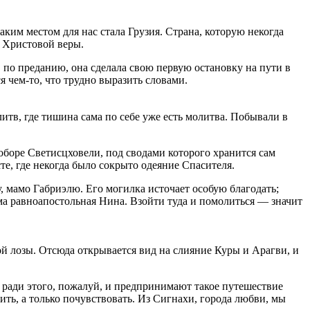
ким местом для нас стала Грузия. Страна, которую некогда
м Христовой веры.
 по преданию, она сделала свою первую остановку на пути в
я чем-то, что трудно выразить словами.
итв, где тишина сама по себе уже есть молитва. Побывали в
боре Светисцховели, под сводами которого хранится сам
е, где некогда было сокрыто одеяние Спасителя.
 мамо Габриэлю. Его могилка источает особую благодать;
ма равноапостольная Нина. Взойти туда и помолиться — значит
й лозы. Отсюда открывается вид на слияние Куры и Арагви, и
ради этого, пожалуй, и предпринимают такое путешествие
нить, а только почувствовать. Из Сигнахи, города любви, мы