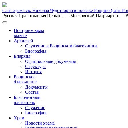
Сайт храма св. Николая Чудотворца в посёлке Рощино
(сайт Р
Русская Православная Церковь
— Московский Патриархат
— В
Построим храм
вместе
Архиерей
Служение в Рощинском благочинии
Биография
Епархия
Официальные документы
Структура
История
Рощинское
благочиние
Документы
Состав
Благочинный,
настоятель
Служение
Биография
Храм
Новости храма