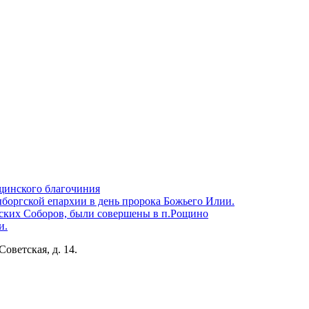
щинского благочиния
боргской епархии в день пророка Божьего Илии.
ских Соборов, были совершены в п.Рощино
и.
Советская, д. 14.