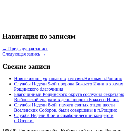
Навигация по записям
← Предыдущая запись
Следующая запись →
Свежие записи
Новые иконы украшают храм свят.Николая п.Рощино
Службы Недели 9-ой пророка Божьего Илии в храмах
Рощинского благочиния
Благочинный Рощинского округа сослужил секретарю
Выборгской епархии в день пророка Божьего Илии.
Службы Недели 8-ой памяти святых отцов шести
Вселенских Соборов, были совершены в п.Рощино
Служба Недели 8-ой и симфонический концерт в
п.Озерки.
188820, Ленинградская обл., Выборгский
р-н,
пос. Рощино,