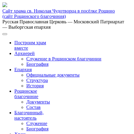
Сайт храма св. Николая Чудотворца в посёлке Рощино
(сайт Рощинского благочиния)
Русская Православная Церковь
— Московский Патриархат
— Выборгская епархия
Построим храм
вместе
Архиерей
Служение в Рощинском благочинии
Биография
Епархия
Официальные документы
Структура
История
Рощинское
благочиние
Документы
Состав
Благочинный,
настоятель
Служение
Биография