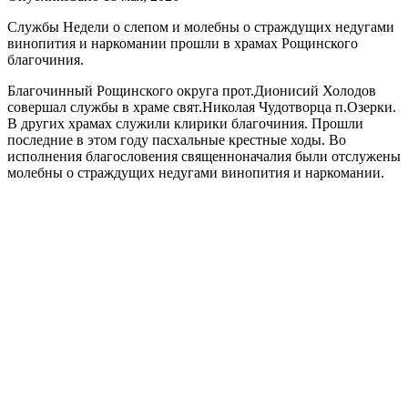
Службы Недели о слепом и молебны о страждущих недугами
винопития и наркомании прошли в храмах Рощинского
благочиния.
Благочинный Рощинского округа прот.Дионисий Холодов
совершал службы в храме свят.Николая Чудотворца п.Озерки.
В других храмах служили клирики благочиния. Прошли
последние в этом году пасхальные крестные ходы. Во
исполнения благословения священноначалия были отслужены
молебны о страждущих недугами винопития и наркомании.