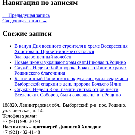
Навигация по записям
← Предыдущая запись
Следующая запись →
Свежие записи
В канун Дня военного строителя в храме Воскресения
Христова п. Приветнинское состоялся
благодарственный молебен
Новые иконы украшают храм свят.Николая п.Рощино
Службы Недели 9-ой пророка Божьего Илии в храмах
Рощинского благочиния
Благочинный Рощинского округа сослужил секретарю
Выборгской епархии в день пророка Божьего Илии.
Службы Недели 8-ой памяти святых отцов шести
Вселенских Соборов, были совершены в п.Рощино
188820, Ленинградская обл., Выборгский
р-н,
пос. Рощино,
ул. Советская, д. 14.
Телефон храма:
+7 (931) 996-30-93
Настоятель – протоиерей Дионисий Холодов:
+7 (921) 432-41-48