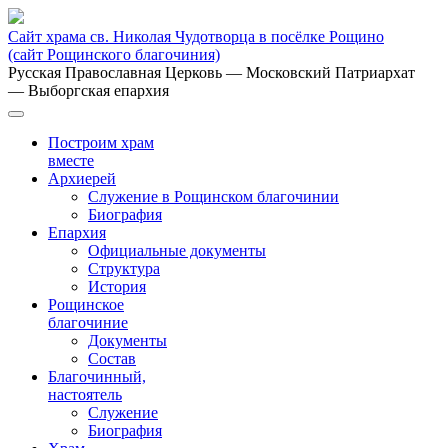
Сайт храма св. Николая Чудотворца в посёлке Рощино
(сайт Рощинского благочиния)
Русская Православная Церковь
— Московский Патриархат
— Выборгская епархия
Построим храм
вместе
Архиерей
Служение в Рощинском благочинии
Биография
Епархия
Официальные документы
Структура
История
Рощинское
благочиние
Документы
Состав
Благочинный,
настоятель
Служение
Биография