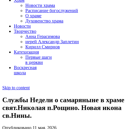
Храм
Новости храма
Расписание богослужений
О храме
Духовенство храма
Новости
Творчество
Анна Герасимова
иерей Александр Заплетин
Кирилл Смирнов
Катехизация
Первые шаги
в церкви
Воскресная
школа
Skip to content
Службы Недели о самаряныне в храме
свят.Николая п.Рощино. Новая икона
св.Нины.
Опубликовано 11 мая, 2026