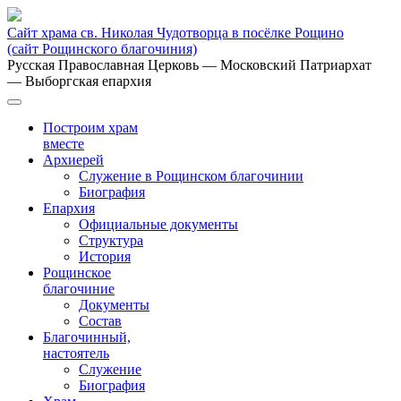
Сайт храма св. Николая Чудотворца в посёлке Рощино
(сайт Рощинского благочиния)
Русская Православная Церковь
— Московский Патриархат
— Выборгская епархия
Построим храм
вместе
Архиерей
Служение в Рощинском благочинии
Биография
Епархия
Официальные документы
Структура
История
Рощинское
благочиние
Документы
Состав
Благочинный,
настоятель
Служение
Биография