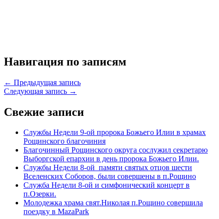
Навигация по записям
← Предыдущая запись
Следующая запись →
Свежие записи
Службы Недели 9-ой пророка Божьего Илии в храмах
Рощинского благочиния
Благочинный Рощинского округа сослужил секретарю
Выборгской епархии в день пророка Божьего Илии.
Службы Недели 8-ой памяти святых отцов шести
Вселенских Соборов, были совершены в п.Рощино
Служба Недели 8-ой и симфонический концерт в
п.Озерки.
Молодежка храма свят.Николая п.Рощино совершила
поездку в MazaPark