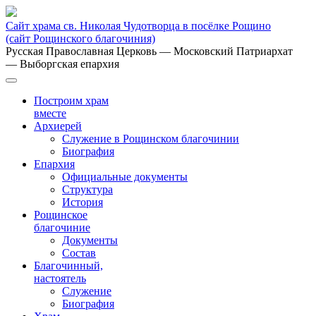
Сайт храма св. Николая Чудотворца в посёлке Рощино
(сайт Рощинского благочиния)
Русская Православная Церковь
— Московский Патриархат
— Выборгская епархия
Построим храм
вместе
Архиерей
Служение в Рощинском благочинии
Биография
Епархия
Официальные документы
Структура
История
Рощинское
благочиние
Документы
Состав
Благочинный,
настоятель
Служение
Биография