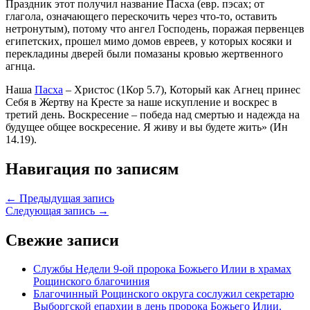
Праздник этот получил название Пасха (евр. пэсах; от
глагола, означающего перескочить через что-то, оставить
нетронутым), потому что ангел Господень, поражая первенцев
египетских, прошел мимо домов евреев, у которых косяки и
перекладины дверей были помазаны кровью жертвенного
агнца.
Наша
Пасха
– Христос (1Кор 5.7), Который как Агнец принес
Себя в Жертву на Кресте за наше искупление и воскрес в
третий день. Воскресение – победа над смертью и надежда на
будущее общее воскресение. Я живу и вы будете жить» (Ин
14.19).
Навигация по записям
← Предыдущая запись
Следующая запись →
Свежие записи
Службы Недели 9-ой пророка Божьего Илии в храмах
Рощинского благочиния
Благочинный Рощинского округа сослужил секретарю
Выборгской епархии в день пророка Божьего Илии.