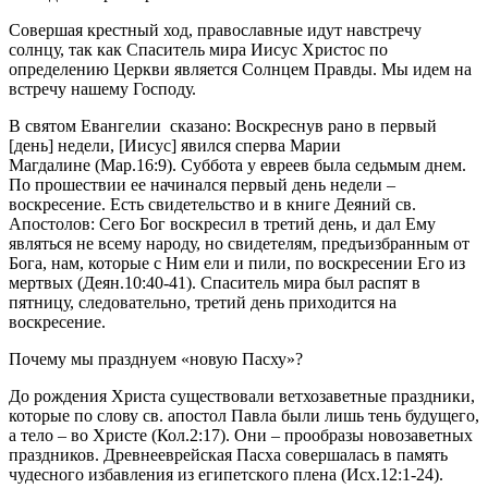
Совершая крестный ход, православные идут навстречу
солнцу, так как Спаситель мира Иисус Христос по
определению Церкви является Солнцем Правды. Мы идем на
встречу нашему Господу.
В святом Евангелии
сказано: Воскреснув рано в первый
[день] недели, [Иисус] явился сперва Марии
Магдалине (Мар.16:9). Суббота у евреев была седьмым днем.
По прошествии ее начинался первый день недели –
воскресение. Есть свидетельство и в книге Деяний св.
Апостолов: Сего Бог воскресил в третий день, и дал Ему
являться не всему народу, но свидетелям, предъизбранным от
Бога, нам, которые с Ним ели и пили, по воскресении Его из
мертвых (Деян.10:40-41). Спаситель мира был распят в
пятницу, следовательно, третий день приходится на
воскресение.
Почему мы празднуем «новую Пасху»?
До рождения Христа существовали ветхозаветные праздники,
которые по слову св. апостол Павла были лишь тень будущего,
а тело – во Христе (Кол.2:17). Они – прообразы новозаветных
праздников. Древнееврейская Пасха совершалась в память
чудесного избавления из египетского плена (Исх.12:1-24).