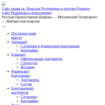
Сайт храма св. Николая Чудотворца в посёлке Рощино
(сайт Рощинского благочиния)
Русская Православная Церковь
— Московский Патриархат
— Выборгская епархия
Построим храм
вместе
Архиерей
Служение в Рощинском благочинии
Биография
Епархия
Официальные документы
Структура
История
Рощинское
благочиние
Документы
Состав
Благочинный,
настоятель
Служение
Биография