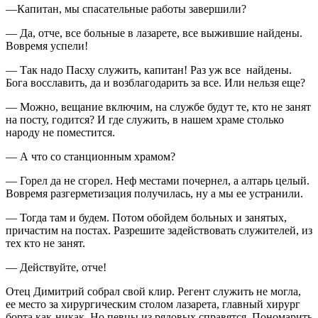
—Капитан, мы спасательные работы завершили?
— Да, отче, все больные в лазарете, все выжившие найдены.
Вовремя успели!
— Так надо Пасху служить, капитан! Раз уж все
найдены.
Бога восславить, да и возблагодарить за все. Или нельзя еще?
— Можно, вещание включим, на службе будут те, кто не занят
на посту, годится? И где служить, в нашем храме столько
народу не поместится.
— А что со станционным храмом?
— Горел да не сгорел. Неф местами почернел, а алтарь целый.
Вовремя разгерметизация получилась, ну а мы ее устранили.
— Тогда там и будем. Потом обойдем больных и занятых,
причастим на постах. Разрешите задействовать служителей, из
тех кто не занят.
— Действуйте, отче!
Отец Димитрий собрал свой клир. Регент служить не могла,
ее место за хирургическим столом лазарета, главный хирург
борта как-никак. Но певцы из рядовых справятся. Пономарить