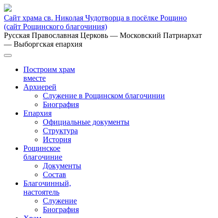
Сайт храма св. Николая Чудотворца в посёлке Рощино
(сайт Рощинского благочиния)
Русская Православная Церковь
— Московский Патриархат
— Выборгская епархия
Построим храм
вместе
Архиерей
Служение в Рощинском благочинии
Биография
Епархия
Официальные документы
Структура
История
Рощинское
благочиние
Документы
Состав
Благочинный,
настоятель
Служение
Биография