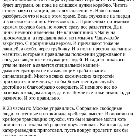
будет штурман, он пока не слишком нужен кораблю. Читать
станет завхоз станции, оказался спасенным. Надо только
разобраться что и как в этом храме. Ведь служение на тверди
и в космосе отлично. Невесомость… Привычных по земным
храмам сосудов быть не может, сразу все разлетится. Да и
чины немного изменены. Не вливают вино в Чашу на
проскомидии, а передавливают из пузыря в Чашу-колбу,
закрытую. С прозрачным верхом. И причащают тоже не
лжицей, а особо, через трубочку. И в пол и престол вделанны
магниты, которые в правильном положении удерживают и
сосуды священные и служащих людей. И кадило никакого
угля не имеет, а является специальной кацией-
дымогенератором не вызывающим срабатывания
сигнализаций. Много всяких космических хитростей
приходится применять, что бы Божественную службу
достойно и благообразно совершать. И немного все по
разному в каждом алтаре, да и на Земле все тоже немного, да
различно. И это правильно.
К 23 часам по Москве управились. Собрались свободные
люди, спасенные и из экипажа крейсера, вместе. Включили на
крейсере трансляцию службы, что бы и занятые могли хоть
немного в пасхальной радости поучаствовать. Капитан даже
катер-разведчик приготовил, пусть вокруг пролетит, как бы
крестным ходом.