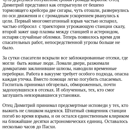
Димитрий представил как отпрыгнули от бешено
тормозящего крейсера две сигары, чуть отошли, развернулись
по оси движения и с громадным ускорением рванулись к
цели. Первый многомегатонный взрыв частью испарил,
частью отбросил
с траектории угрожающую станции скалу,
второй зажег шар плазмы между станцией и астероидом,
испаряя случайные обломки. Теперь появилось время для
спасательных работ, непосредственной угрозы больше не
было.
За сутки спасатели вскрыли все заблокированные отсеки, где
могли
быть живые люди. Ломали двери, разжимали
домкратами заклинившие шлюзы, наводили временные
переборки. Работа в вакууме требует особого подхода, опасна
каждая утечка. Вместо помощи легко погубить спасаемых.
Госпиталь принимал обгорелых, обмороженных, почти
задохнувшихся в отсеках. И облученных, тех, кто смог
заглушить невзорвавшиеся установки.
Отец Димитрий принимал предсмертные исповеди у тех, кто
выжить не слишком надеялся. Штатный священник станции
погиб во время взрыва, и он остался единственным клириком
на ближайшие десятки астрономических единиц. Оставалось
несколько часов до Пасхи.