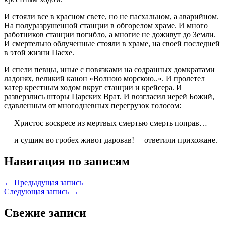
И стояли все в красном свете, но не пасхальном, а аварийном.
На полуразрушенной станции в обгорелом храме. И много
работников станции погибло, а многие не доживут до Земли.
И смертельно облученные стояли в храме, на своей последней
в этой жизни Пасхе.
И спели певцы, иные с повязками на содранных домкратами
ладонях, великий канон «Волною морскою..». И пролетел
катер крестным ходом вкруг станции и крейсера. И
разверзлись шторы Царских Врат. И возгласил иерей Божий,
сдавленным от многодневных перегрузок голосом:
— Христос воскресе из мертвых смертью смерть поправ…
— и сущим во гробех живот даровав!— ответили прихожане.
Навигация по записям
← Предыдущая запись
Следующая запись →
Свежие записи