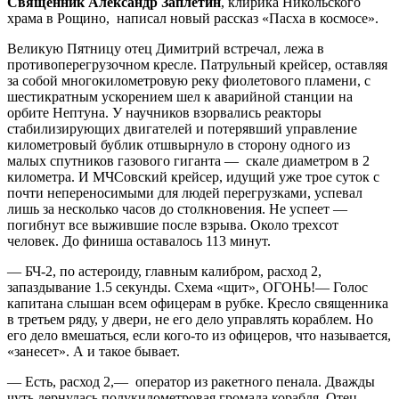
Священник Александр Заплетин
, клирика Никольского
храма в Рощино, написал новый рассказ «Пасха в космосе».
Великую Пятницу отец Димитрий встречал, лежа в
противоперегрузочном кресле. Патрульный крейсер, оставляя
за собой многокилометровую реку фиолетового пламени, с
шестикратным ускорением шел к аварийной станции на
орбите Нептуна. У научников взорвались реакторы
стабилизирующих двигателей и потерявший управление
километровый бублик отшвырнуло в сторону одного из
малых спутников газового гиганта —
скале диаметром в 2
километра. И МЧСовский крейсер, идущий уже трое суток с
почти непереносимыми для людей перегрузками, успевал
лишь за несколько часов до столкновения. Не успеет —
погибнут все выжившие после взрыва. Около трехсот
человек. До финиша оставалось 113 минут.
— БЧ-2, по астероиду, главным калибром, расход 2,
запаздывание 1.5 секунды. Схема «щит», ОГОНЬ!— Голос
капитана слышан всем офицерам в рубке. Кресло священника
в третьем ряду, у двери, не его дело управлять кораблем. Но
его дело вмешаться, если кого-то из офицеров, что называется,
«занесет». А и такое бывает.
— Есть, расход 2,—
оператор из ракетного пенала. Дважды
чуть дернулась полукилометровая громада корабля. Отец