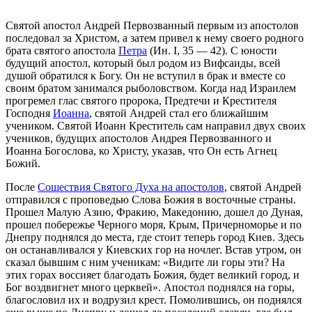
Святой апостол Андрей Первозванный первым из апостолов
последовал за Христом, а затем привел к нему своего родного
брата святого апостола
Петра
(Ин. I, 35 — 42). С юности
будущий апостол, который был родом из Вифсаиды, всей
душой обратился к Богу. Он не вступил в брак и вместе со
своим братом занимался рыболовством. Когда над Израилем
прогремел глас святого пророка, Предтечи и Крестителя
Господня
Иоанна
, святой Андрей стал его ближайшим
учеником. Святой Иоанн Креститель сам направил двух своих
учеников, будущих апостолов Андрея Первозванного и
Иоанна Богослова, ко Христу, указав, что Он есть Агнец
Божий.
После
Сошествия Святого Духа на апостолов
, святой Андрей
отправился с проповедью Слова Божия в восточные страны.
Прошел Малую Азию, Фракию, Македонию, дошел до Дуная,
прошел побережье Черного моря, Крым, Причерноморье и по
Днепру поднялся до места, где стоит теперь город Киев. Здесь
он останавливался у Киевских гор на ночлег. Встав утром, он
сказал бывшим с ним ученикам: «Видите ли горы эти? На
этих горах воссияет благодать Божия, будет великий город, и
Бог воздвигнет много церквей». Апостол поднялся на горы,
благословил их и водрузил крест. Помолившись, он поднялся