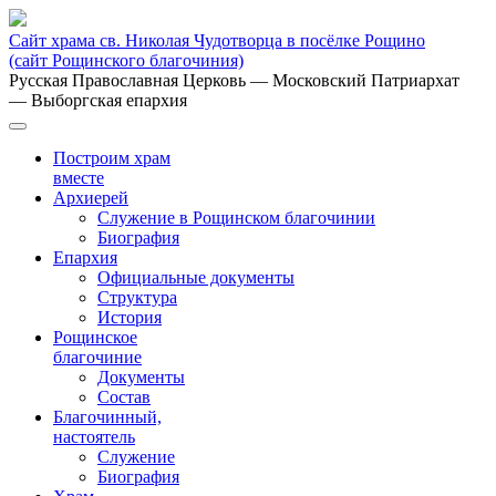
Сайт храма св. Николая Чудотворца в посёлке Рощино
(сайт Рощинского благочиния)
Русская Православная Церковь
— Московский Патриархат
— Выборгская епархия
Построим храм
вместе
Архиерей
Служение в Рощинском благочинии
Биография
Епархия
Официальные документы
Структура
История
Рощинское
благочиние
Документы
Состав
Благочинный,
настоятель
Служение
Биография