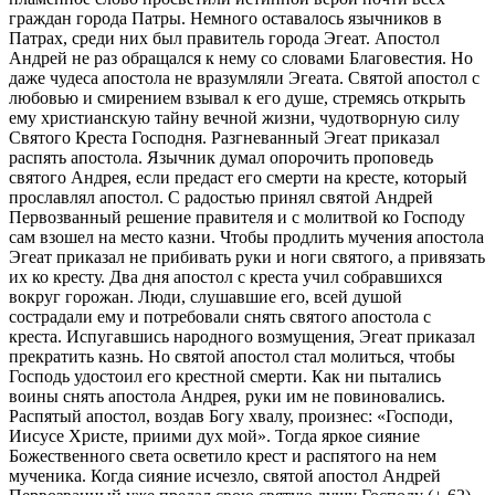
граждан города Патры. Немного оставалось язычников в
Патрах, среди них был правитель города Эгеат. Апостол
Андрей не раз обращался к нему со словами Благовестия. Но
даже чудеса апостола не вразумляли Эгеата. Святой апостол с
любовью и смирением взывал к его душе, стремясь открыть
ему христианскую тайну вечной жизни, чудотворную силу
Святого Креста Господня. Разгневанный Эгеат приказал
распять апостола. Язычник думал опорочить проповедь
святого Андрея, если предаст его смерти на кресте, который
прославлял апостол. С радостью принял святой Андрей
Первозванный решение правителя и с молитвой ко Господу
сам взошел на место казни. Чтобы продлить мучения апостола
Эгеат приказал не прибивать руки и ноги святого, а привязать
их ко кресту. Два дня апостол с креста учил собравшихся
вокруг горожан. Люди, слушавшие его, всей душой
сострадали ему и потребовали снять святого апостола с
креста. Испугавшись народного возмущения, Эгеат приказал
прекратить казнь. Но святой апостол стал молиться, чтобы
Господь удостоил его крестной смерти. Как ни пытались
воины снять апостола Андрея, руки им не повиновались.
Распятый апостол, воздав Богу хвалу, произнес: «Господи,
Иисусе Христе, приими дух мой». Тогда яркое сияние
Божественного света осветило крест и распятого на нем
мученика. Когда сияние исчезло, святой апостол Андрей