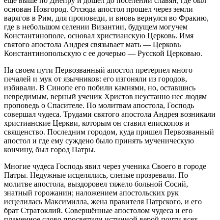
еще выше по Днепру и дошел до поселений славян, где был
основан Новгород. Отсюда апостол прошел через земли
варягов в Рим, для проповеди, и вновь вернулся во Фракию,
где в небольшом селении Византии, будущем могучем
Константинополе, основал христианскую Церковь. Имя
святого апостола Андрея связывает мать — Церковь
Константинопольскую с ее дочерью — Русской Церковью.
На своем пути Первозванный апостол претерпел много
печалей и мук от язычников: его изгоняли из городов,
избивали. В Синопе его побили камнями, но, оставшись
невредимым, верный ученик Христов неустанно нес людям
проповедь о Спасителе. По молитвам апостола, Господь
совершал чудеса. Трудами святого апостола Андрея возникали
христианские Церкви, которым он ставил епископов и
священство. Последним городом, куда пришел Первозванный
апостол и где ему суждено было принять мученическую
кончину, был город Патры.
Многие чудеса Господь явил через ученика Своего в городе
Патры. Недужные исцелялись, слепые прозревали. По
молитве апостола, выздоровел тяжело больной Сосий,
знатный горожанин; наложением апостольских рук
исцелилась Максимилла, жена правителя Патрского, и его
брат Стратоклий. Совершённые апостолом чудеса и его
пламенное слово просветили истинной верой почти всех