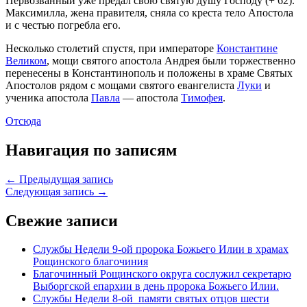
Первозванный уже предал свою святую душу Господу (+ 62).
Максимилла, жена правителя, сняла со креста тело Апостола
и с честью погребла его.
Несколько столетий спустя, при императоре
Константине
Великом
, мощи святого апостола Андрея были торжественно
перенесены в Константинополь и положены в храме Святых
Апостолов рядом с мощами святого евангелиста
Луки
и
ученика апостола
Павла
— апостола
Тимофея
.
Отсюда
Навигация по записям
← Предыдущая запись
Следующая запись →
Свежие записи
Службы Недели 9-ой пророка Божьего Илии в храмах
Рощинского благочиния
Благочинный Рощинского округа сослужил секретарю
Выборгской епархии в день пророка Божьего Илии.
Службы Недели 8-ой памяти святых отцов шести