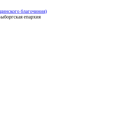
ощинского благочиния)
ыборгская епархия