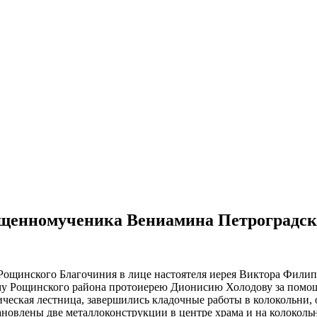
щенномученика Вениамина Петроградско
ощинского Благочиния в лице настоятеля иерея Виктора Филип
 Рощинского района протоиерею Дионисию Холодову за помощь в
ическая лестница, завершились кладочные работы в колокольни, 
новлены две металлоконструкции в центре храма и на колоколь