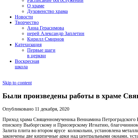
Расписание богослужений
О храме
Духовенство храма
Новости
Творчество
Анна Герасимова
иерей Александр Заплетин
Кирилл Смирнов
Катехизация
Первые шаги
в церкви
Воскресная
школа
Skip to content
Были произведены работы в храме Свя
Опубликовано 11 декабря, 2020
Приход храма Священномученика Вениамина Петроградского Р
епископу Выборгскому и Приозерскому Игнатию, благочинному
Залита плита во втором ярусе колокольни, установлена металл
закончены две кирпичные арки над центральными окнами, уста