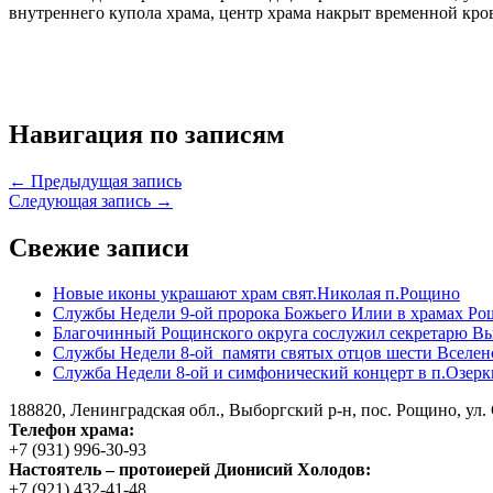
внутреннего купола храма, центр храма накрыт временной кров
Навигация по записям
← Предыдущая запись
Следующая запись →
Свежие записи
Новые иконы украшают храм свят.Николая п.Рощино
Службы Недели 9-ой пророка Божьего Илии в храмах Ро
Благочинный Рощинского округа сослужил секретарю Вы
Службы Недели 8-ой памяти святых отцов шести Вселен
Служба Недели 8-ой и симфонический концерт в п.Озерк
188820, Ленинградская обл., Выборгский
р-н,
пос. Рощино, ул. 
Телефон храма:
+7 (931) 996-30-93
Настоятель – протоиерей Дионисий Холодов:
+7 (921) 432-41-48