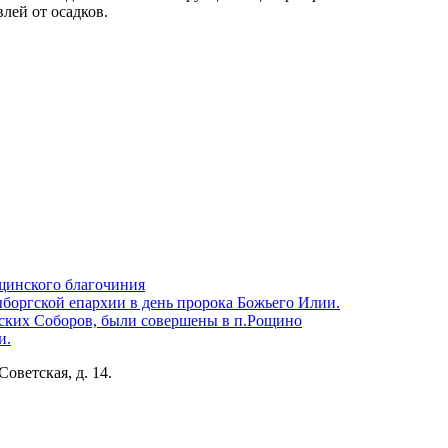
лей от осадков.
щинского благочиния
боргской епархии в день пророка Божьего Илии.
ских Соборов, были совершены в п.Рощино
и.
Советская, д. 14.