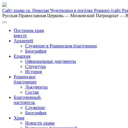
Сайт храма св. Николая Чудотворца в посёлке Рощино
(сайт Р
Русская Православная Церковь
— Московский Патриархат
— В
Построим храм
вместе
Архиерей
Служение в Рощинском благочинии
Биография
Епархия
Официальные документы
Структура
История
Рощинское
благочиние
Документы
Состав
Благочинный,
настоятель
Служение
Биография
Храм
Новости храма