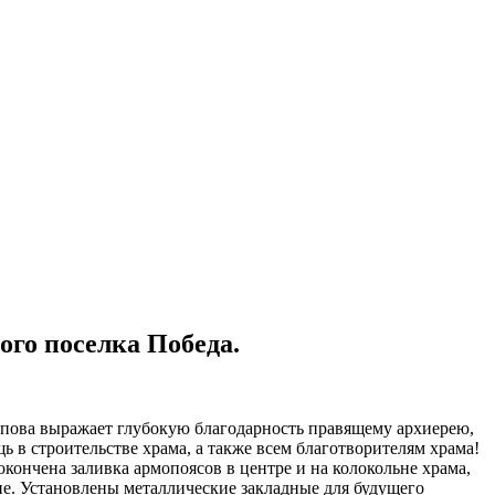
го поселка Победа.
пова выражает глубокую благодарность правящему архиерею,
 строительстве храма, а также всем благотворителям храма!
окончена заливка армопоясов в центре и на колокольне храма,
не. Установлены металлические закладные для будущего