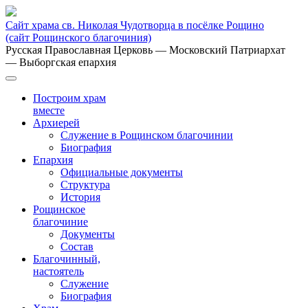
Сайт храма св. Николая Чудотворца в посёлке Рощино
(сайт Рощинского благочиния)
Русская Православная Церковь
— Московский Патриархат
— Выборгская епархия
Построим храм
вместе
Архиерей
Служение в Рощинском благочинии
Биография
Епархия
Официальные документы
Структура
История
Рощинское
благочиние
Документы
Состав
Благочинный,
настоятель
Служение
Биография