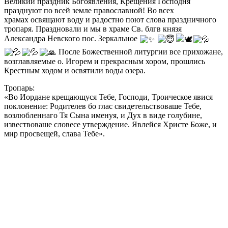
Великий праздник Богоявления, Крещения Господня
празднуют по всей земле православной! Во всех
храмах освящают воду и радостно поют слова праздничного
тропаря. Праздновали и мы в храме Св. блгв князя
Александра Невского пос. Зеркальное
После Божественной литургии все прихожане,
возглавляемые о. Игорем и прекрасным хором, прошлись
Крестным ходом и освятили воды озера.
Тропарь:
«Во Иордане крещающуся Тебе, Господи, Троическое явися
поклонение: Родителев бо глас свидетельствоваше Тебе,
возлюбленнаго Тя Сына именуя, и Дух в виде голубине,
извествоваше словесе утверждение. Явлейся Христе Боже, и
мир просвещей, слава Тебе».