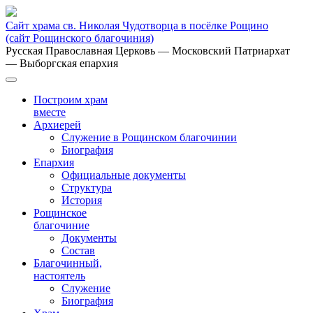
Сайт храма св. Николая Чудотворца в посёлке Рощино
(сайт Рощинского благочиния)
Русская Православная Церковь
— Московский Патриархат
— Выборгская епархия
Построим храм
вместе
Архиерей
Служение в Рощинском благочинии
Биография
Епархия
Официальные документы
Структура
История
Рощинское
благочиние
Документы
Состав
Благочинный,
настоятель
Служение
Биография