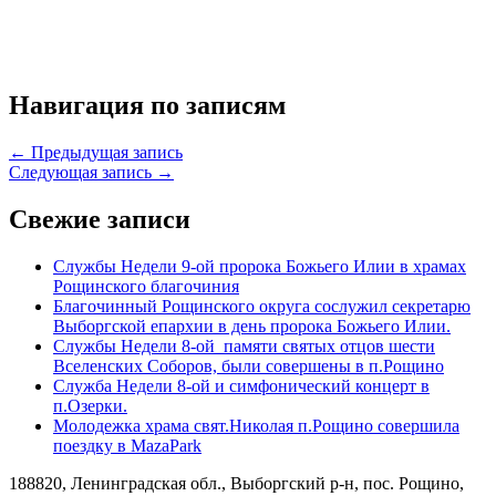
Навигация по записям
← Предыдущая запись
Следующая запись →
Свежие записи
Службы Недели 9-ой пророка Божьего Илии в храмах
Рощинского благочиния
Благочинный Рощинского округа сослужил секретарю
Выборгской епархии в день пророка Божьего Илии.
Службы Недели 8-ой памяти святых отцов шести
Вселенских Соборов, были совершены в п.Рощино
Служба Недели 8-ой и симфонический концерт в
п.Озерки.
Молодежка храма свят.Николая п.Рощино совершила
поездку в MazaPark
188820, Ленинградская обл., Выборгский
р-н,
пос. Рощино,