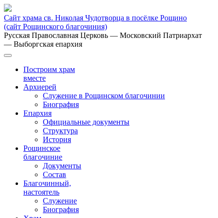
Сайт храма св. Николая Чудотворца в посёлке Рощино
(сайт Рощинского благочиния)
Русская Православная Церковь
— Московский Патриархат
— Выборгская епархия
Построим храм
вместе
Архиерей
Служение в Рощинском благочинии
Биография
Епархия
Официальные документы
Структура
История
Рощинское
благочиние
Документы
Состав
Благочинный,
настоятель
Служение
Биография