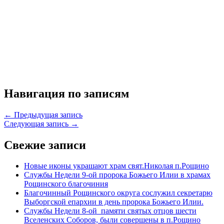
Навигация по записям
← Предыдущая запись
Следующая запись →
Свежие записи
Новые иконы украшают храм свят.Николая п.Рощино
Службы Недели 9-ой пророка Божьего Илии в храмах
Рощинского благочиния
Благочинный Рощинского округа сослужил секретарю
Выборгской епархии в день пророка Божьего Илии.
Службы Недели 8-ой памяти святых отцов шести
Вселенских Соборов, были совершены в п.Рощино