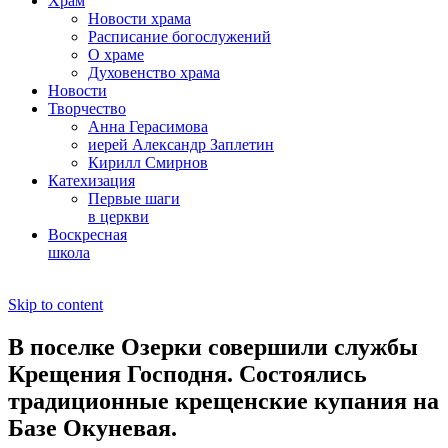
Храм
Новости храма
Расписание богослужений
О храме
Духовенство храма
Новости
Творчество
Анна Герасимова
иерей Александр Заплетин
Кирилл Смирнов
Катехизация
Первые шаги
в церкви
Воскресная
школа
Skip to content
В поселке Озерки совершили службы
Крещения Господня. Состоялись
традиционные крещенские купания на
Базе Окуневая.