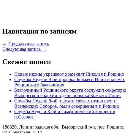
Навигация по записям
← Предыдущая запись
Следующая запись →
Свежие записи
Новые иконы украшают храм свят.Николая п.Рощино
Службы Недели 9-ой пророка Божьего Илии в храмах
Рощинского благочиния
Благочинный Рощинского округа сослужил секретарю
Выборгской епархии в день пророка Божьего Илии.
Службы Недели 8-ой памяти святых отцов шести
Вселенских Соборов, были совершены в п.Рощино
Служба Недели 8-ой и симфонический концерт в
п.Озерки.
188820, Ленинградская обл., Выборгский
р-н,
пос. Рощино,
ул. Советская, д. 14.