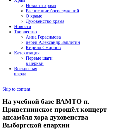
Храм
Новости храма
Расписание богослужений
О храме
Духовенство храма
Новости
Творчество
Анна Герасимова
иерей Александр Заплетин
Кирилл Смирнов
Катехизация
Первые шаги
в церкви
Воскресная
школа
Skip to content
На учебной базе ВАМТО п.
Приветнинское прошёл концерт
ансамбля хора духовенства
Выборгской епархии