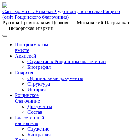
Сайт храма св. Николая Чудотворца в посёлке Рощино
(сайт Рощинского благочиния)
Русская Православная Церковь
— Московский Патриархат
— Выборгская епархия
Построим храм
вместе
Архиерей
Служение в Рощинском благочинии
Биография
Епархия
Официальные документы
Структура
История
Рощинское
благочиние
Документы
Состав
Благочинный,
настоятель
Служение
Биография