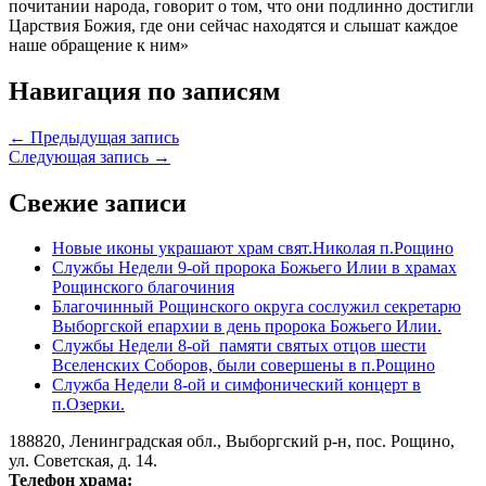
почитании народа, говорит о том, что они подлинно достигли
Царствия Божия, где они сейчас находятся и слышат каждое
наше обращение к ним»
Навигация по записям
← Предыдущая запись
Следующая запись →
Свежие записи
Новые иконы украшают храм свят.Николая п.Рощино
Службы Недели 9-ой пророка Божьего Илии в храмах
Рощинского благочиния
Благочинный Рощинского округа сослужил секретарю
Выборгской епархии в день пророка Божьего Илии.
Службы Недели 8-ой памяти святых отцов шести
Вселенских Соборов, были совершены в п.Рощино
Служба Недели 8-ой и симфонический концерт в
п.Озерки.
188820, Ленинградская обл., Выборгский
р-н,
пос. Рощино,
ул. Советская, д. 14.
Телефон храма: