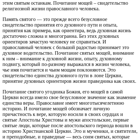
этим святым останкам. Почитание мощей – свидетельство
религиозной жизни православного человека.
Память святого — это прежде всего безусловное
свидетельство принятия его духовного пути и опыта,
принятия как примера, как ориентира, ведь духовная жизнь
достаточно сложна и многогранна. Без этих духовных
ориентиров зачастую человеку не справиться. И
православный человек с большой радостью принимает это
духовное водительство. Почитание святых мощей, внимание
к ним – внимание к духовной жизни, опыту, духовному
подвигу, который по-разному выражался в жизни человека,
чье имя почитается и чьим мощам поклоняются. Это
свидетельство единства духовного пути в лоне Церкви,
принятие духовных ориентиров жизни праведника как своих.
Почитание святого угодника Божия, его мощей в самой
Церкви всегда имело свое безусловное значение как знамение
единства веры. Православие имеет многотысячелетнюю
историю. И почитание мощей обозначает личную
причастность к вере, которую носили в своих сердцах и
святые Апостолы Христовы и мужи апостольские, первые
святые люди, которые после апостольского периода вошли в
историю Христианской Церкви. Это и мученики, и святители,
и преподобные, и праведные — весь сонм святых, которые