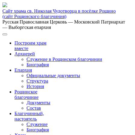
Сайт храма св. Николая Чудотворца в посёлке Рощино
(сайт Рощинского благочиния)
Русская Православная Церковь
— Московский Патриархат
— Выборгская епархия
Построим храм
вместе
Архиерей
Служение в Рощинском благочинии
Биография
Епархия
Официальные документы
Структура
История
Рощинское
благочиние
Документы
Состав
Благочинный,
настоятель
Служение
Биография