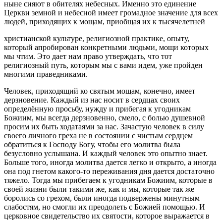
ныне сияют в обителях небесных. Именно это единение
Церкви земной и небесной имеет громадное значение для всех
людей, приходящих к мощам, приобщая их к тысячелетней
христианской культуре, религиозной практике, опыту,
который апробирован конкретными людьми, мощи которых
мы чтим. Это дает нам право утверждать, что тот
религиозный путь, которым мы с вами идем, уже пройден
многими праведниками.
Человек, приходящий ко святым мощам, конечно, имеет
дерзновение. Каждый из нас носит в сердцах своих
определённую просьбу, нужду и прибегая к угодникам
Божиим, мы всегда дерзновенно, смело, с болью душевной
просим их быть ходатаями за нас. Зачастую человек в силу
своего личного греха не в состоянии с чистым сердцем
обратиться к Господу Богу, чтобы его молитва была
безусловно услышана. И каждый человек это опытно знает.
Больше того, иногда молитва дается легко и открыто, а иногда
она под гнетом какого-то переживания дня дается достаточно
тяжело. Тогда мы прибегаем к угодникам Божиим, которые в
своей жизни были такими же, как и мы, которые так же
боролись со грехом, были иногда подвержены минутным
слабостям, но смогли их преодолеть с Божией помощью. И
церковное свидетельство их святости, которое выражается в