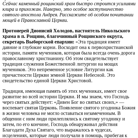
Сейчас каменный рощинский храм быстро строится усилиями
клира и прихожан. Наверно, это особое заступничество
святого апостола Андрея. Расскажите об особом почитании
мощей в Православной Церкви.
Протоиерей Дионисий Холодов, настоятель Никольского
храма в п. Рощино, благочинный Рощинского округа,
секретарь Выборгской епархии:
«Эта традиция имеет
давние и глубокие корни. Восходит она к первохристианской
истории, памяти мучеников, которая была всегда очень дорога
православному христианину. Об этом свидетельствует
традиция служения Божественной литургии на мощах
мучеников. Это непременное условие Литургии как
причастности Церкви земной Церкви Небесной. Это
свидетельство единой Церкви Христовой.
Традиция, имеющая память об этих мучениках, имеет свое
развитие во всей истории Церкви. И мы знаем, что Господь
через святых действует: «Дивен Бог во святых своих,» —
воспевает святая Церковь. Появление святого угодника Божия
в жизни человека не могло оставаться незамеченным. В
общении с ним люди прилеплялись к святому угоднику и
затем, по его кончине, Господь обнаруживал действия
Благодати Духа Святаго, что выражалось в чудесах,
исцелениях, которые люди получали в помощь, прибегая к