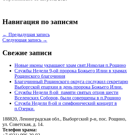
Навигация по записям
← Предыдущая запись
Следующая запись →
Свежие записи
Новые иконы украшают храм свят.Николая п.Рощино
Службы Недели 9-ой пророка Божьего Илии в храмах
Рощинского благочиния
Благочинный Рощинского округа сослужил секретарю
Выборгской епархии в день пророка Божьего Илии.
Службы Недели 8-ой памяти святых отцов шести
Вселенских Соборов, были совершены в п.Рощино
Служба Недели 8-ой и симфонический концерт в
п.Озерки.
188820, Ленинградская обл., Выборгский
р-н,
пос. Рощино,
ул. Советская, д. 14.
Телефон храма: