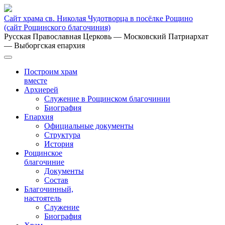
Сайт храма св. Николая Чудотворца в посёлке Рощино
(сайт Рощинского благочиния)
Русская Православная Церковь
— Московский Патриархат
— Выборгская епархия
Построим храм
вместе
Архиерей
Служение в Рощинском благочинии
Биография
Епархия
Официальные документы
Структура
История
Рощинское
благочиние
Документы
Состав
Благочинный,
настоятель
Служение
Биография