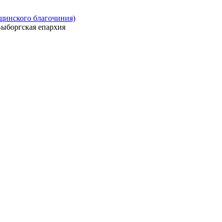
ощинского благочиния)
ыборгская епархия