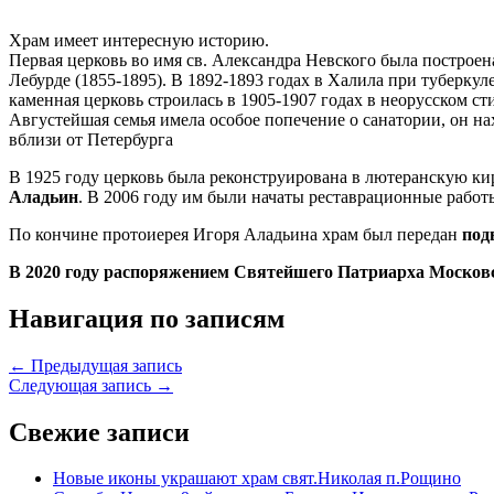
Храм имеет интересную историю.
Первая церковь во имя св. Александра Невского была построен
Лебурде (1855-1895). В 1892-1893 годах в Халила при туберкул
каменная церковь строилась в 1905-1907 годах в неорусском с
Августейшая семья имела особое попечение о санатории, он н
вблизи от Петербурга
В 1925 году церковь была реконструирована в лютеранскую кир
Аладьин
. В 2006 году им были начаты реставрационные работ
По кончине протоиерея Игоря Аладьина храм был передан
под
В 2020 году распоряжением Святейшего Патриарха Московс
Навигация по записям
← Предыдущая запись
Следующая запись →
Свежие записи
Новые иконы украшают храм свят.Николая п.Рощино