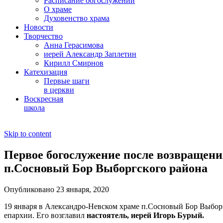
Расписание богослужений
О храме
Духовенство храма
Новости
Творчество
Анна Герасимова
иерей Александр Заплетин
Кирилл Смирнов
Катехизация
Первые шаги
в церкви
Воскресная
школа
Skip to content
Первое богослужение после возвращени
п.Сосновый Бор Выборгского района
Опубликовано 23 января, 2020
19 января в Александро-Невском храме п.Сосновый Бор Выборг
епархии. Его возглавил
настоятель, иерей Игорь Бурый.