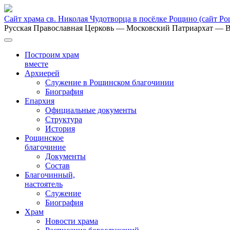
Сайт храма св. Николая Чудотворца в посёлке Рощино
(сайт Р
Русская Православная Церковь
— Московский Патриархат
— В
Построим храм
вместе
Архиерей
Служение в Рощинском благочинии
Биография
Епархия
Официальные документы
Структура
История
Рощинское
благочиние
Документы
Состав
Благочинный,
настоятель
Служение
Биография
Храм
Новости храма