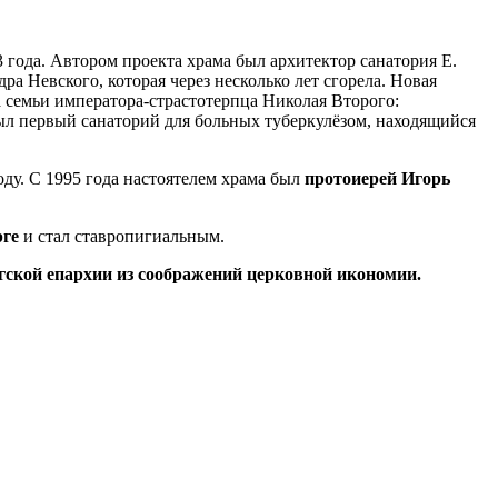
3 года. Автором проекта храма был архитектор санатория Е.
ра Невского, которая через несколько лет сгорела. Новая
а семьи императора-страстотерпца Николая Второго:
был первый санаторий для больных туберкулёзом, находящийся
ду. С 1995 года настоятелем храма был
протоиерей Игорь
рге
и стал ставропигиальным.
гской епархии из соображений церковной икономии.