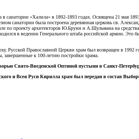
а в санатории «Халила» в 1892-1893 годах. Освящена 21 мая 189
езном санатории была построена деревянная церковь св. Александ
тиле по проекту архитекторов Ю.Бруни и А.Шульмана на средств
аходился в ведении Генерального штаба российской армии. Это 
ху. Русской Православной Церкви храм был возвращен в 1992 го
ы, завершенные к 100-летию постройки храма.
ворью Свято-Введенской Оптиной пустыни в Санкт-Петербу
кого и Всея Руси Кирилла храм был передан в состав Выбор