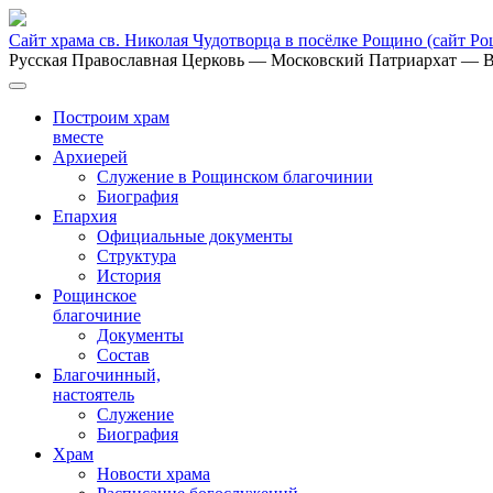
Сайт храма св. Николая Чудотворца в посёлке Рощино
(сайт Р
Русская Православная Церковь
— Московский Патриархат
— В
Построим храм
вместе
Архиерей
Служение в Рощинском благочинии
Биография
Епархия
Официальные документы
Структура
История
Рощинское
благочиние
Документы
Состав
Благочинный,
настоятель
Служение
Биография
Храм
Новости храма