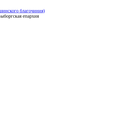
ощинского благочиния)
ыборгская епархия