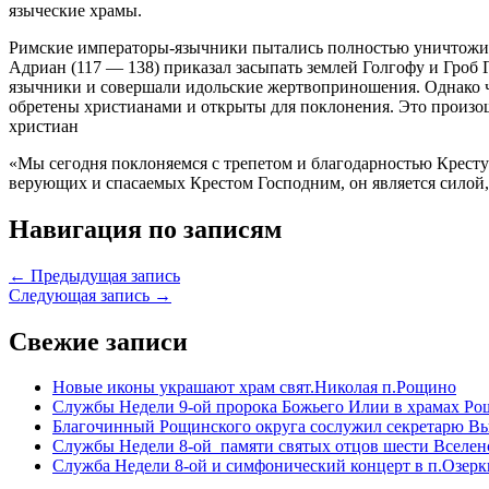
языческие храмы.
Римские императоры-язычники пытались полностью уничтожить
Адриан (117 — 138) приказал засыпать землей Голгофу и Гроб
язычники и совершали идольские жертвоприношения. Однако 
обретены христианами и открыты для поклонения. Это произо
христиан
«Мы сегодня поклоняемся с трепетом и благодарностью Кресту Г
верующих и спасаемых Крестом Господним, он является силой,
Навигация по записям
← Предыдущая запись
Следующая запись →
Свежие записи
Новые иконы украшают храм свят.Николая п.Рощино
Службы Недели 9-ой пророка Божьего Илии в храмах Ро
Благочинный Рощинского округа сослужил секретарю Вы
Службы Недели 8-ой памяти святых отцов шести Вселен
Служба Недели 8-ой и симфонический концерт в п.Озерк