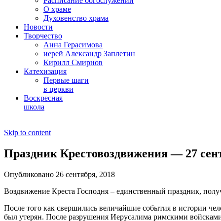
Расписание богослужений
О храме
Духовенство храма
Новости
Творчество
Анна Герасимова
иерей Александр Заплетин
Кирилл Смирнов
Катехизация
Первые шаги
в церкви
Воскресная
школа
Skip to content
Праздник Крестовоздвижения — 27 сен
Опубликовано 26 сентября, 2018
Воздвижение Креста Господня – единственный праздник, полу
После того как свершились величайшие события в истории чел
был утерян. После разрушения Иерусалима римскими войсками в