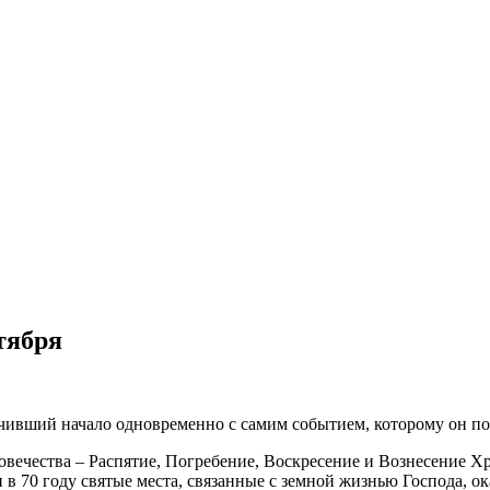
тября
чивший начало одновременно с самим событием, которому он п
овечества – Распятие, Погребение, Воскресение и Вознесение Х
 70 году святые места, связанные с земной жизнью Господа, ок