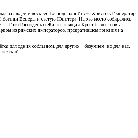
ал за людей и воскрес Господь наш Иисус Христос. Император
ой богини Венеры и статую Юпитера. На это место собирались
и — Гроб Господень и Животворящий Крест были вновь
ервом из римских императоров, прекратившем гонения на
ся для одних соблазном, для других – безумием, но для нас,
урожский.