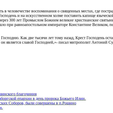
 в человечестве воспоминания о священных местах, где пострад
 Господень и на искусственном холме поставить капище языческ
через 300 лет Промыслом Божиим великие христианские святын
шло при равноапостольном императоре Константине Великом, п
осподню. Как две тысячи лет тому назад, Крест Господень остаёт
 он является славой Господней,»- писал митрополит Антоний С
щинского благочиния
боргской епархии в день пророка Божьего Илии.
ских Соборов, были совершены в п.Рощино
и.