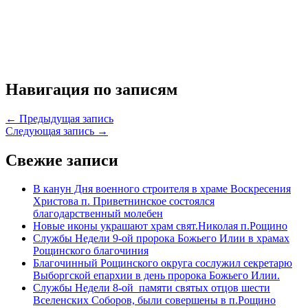
Навигация по записям
← Предыдущая запись
Следующая запись →
Свежие записи
В канун Дня военного строителя в храме Воскресения
Христова п. Приветнинское состоялся
благодарственный молебен
Новые иконы украшают храм свят.Николая п.Рощино
Службы Недели 9-ой пророка Божьего Илии в храмах
Рощинского благочиния
Благочинный Рощинского округа сослужил секретарю
Выборгской епархии в день пророка Божьего Илии.
Службы Недели 8-ой памяти святых отцов шести
Вселенских Соборов, были совершены в п.Рощино