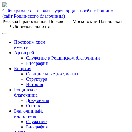
Сайт храма св. Николая Чудотворца в посёлке Рощино
(сайт Рощинского благочиния)
Русская Православная Церковь
— Московский Патриархат
— Выборгская епархия
Построим храм
вместе
Архиерей
Служение в Рощинском благочинии
Биография
Епархия
Официальные документы
Структура
История
Рощинское
благочиние
Документы
Состав
Благочинный,
настоятель
Служение
Биография