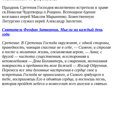
Праздник Сретения Господня молитвенно встретили в храме
св.Николая Чудотворца п.Рощино. Всенощное бдение
возглавил иерей Максим Марыненко. Божественную
Литургию служил иерей Александр Заплетин.
Святитель Феофан Затворник. Мысли на каждый день
года
Сретение. В Сретении Господа окружают, с одной стороны,
праведность, чающая спасение не в себе, — Симеон, и строгая
в посте и молитвах жизнь, оживляемая верою, — Анна; с
другой — чистота существенная, всесторонняя и
непоколебимая — Дева Богоматерь, и смиренная, молчаливая
покорность и преданность воле Божией — Иосиф Обручник.
Перенеси все эти духовные настроения в сердце свое и
встретишь Господа не приносимого, а Самого грядущего к
тебе, восприимешь Его в объятия сердца, и воспоешь песнь,
которая пройдет небеса и возвеселит всех ангелов и святых.