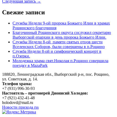
Следующая запись →
Свежие записи
Службы Недели 9-ой пророка Божьего Илии в храмах
Рощинского благочиния
Благочинный Рощинского округа сослужил секретарю
Выборгской епархии в день пророка Божьего Илии.
Службы Недели 8-ой памяти святых отцов шести
Вселенских Соборов, были совершены в п.Рощино
Служба Недели 8-ой и симфонический концерт в
п.Озерки.
Молодежка храма свят.Николая п.Рощино совершила
поездку в MazaPark
188820, Ленинградская обл., Выборгский
р-н,
пос. Рощино,
ул. Советская, д. 14.
Телефон храма:
+7 (931) 996-30-93
Настоятель – протоиерей Дионисий Холодов:
+7 (921) 432-41-48
holodovd@mail.ru
Новости прихода rss