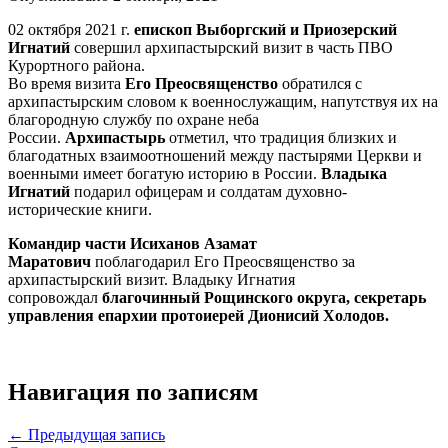
02 октября 2021 г.
епископ Выборгский и Приозерский
Игнатий
совершил архипастырский визит в часть ПВО
Курортного района.
Во время визита
Его Преосвященство
обратился с
архипастырским словом к военнослужащим, напутствуя их на
благородную службу по охране неба
России.
Архипастырь
отметил, что традиция близких и
благодатных взаимоотношений между пастырями Церкви и
военными имеет богатую историю в России.
Владыка
Игнатий
подарил офицерам и солдатам духовно-
исторические книги.
Командир части Исиханов Азамат
Маратович
поблагодарил Его Преосвященство за
архипастырский визит. Владыку Игнатия
сопровождал
благочинный Рощинского округа, секретарь
управления епархии протоиерей Дионисий Холодов.
Навигация по записям
← Предыдущая запись