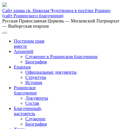
Сайт храма св. Николая Чудотворца в посёлке Рощино
(сайт Рощинского благочиния)
Русская Православная Церковь
— Московский Патриархат
— Выборгская епархия
Построим храм
вместе
Архиерей
Служение в Рощинском благочинии
Биография
Епархия
Официальные документы
Структура
История
Рощинское
благочиние
Документы
Состав
Благочинный,
настоятель
Служение
Биография