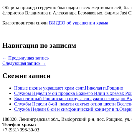
Община прихода сердечно благодарит всех жертвователей, благ
флористов Владимира и Александра Бермяковых, фирмы Just C
Благотворители сняли
ВИДЕО об украшении храма
Навигация по записям
← Предыдущая запись
Следующая запись →
Свежие записи
Новые иконы украшают храм свят.Николая п.Рощино
Службы Недели 9-ой пророка Божьего Илии в храмах Ро
Благочинный Рощинского округа сослужил секретарю Вы
Службы Недели 8-ой памяти святых отцов шести Вселен
Служба Недели 8-ой и симфонический концерт в п.Озерк
188820, Ленинградская обл., Выборгский
р-н,
пос. Рощино, ул. 
Телефон храма:
+7 (931) 996-30-93