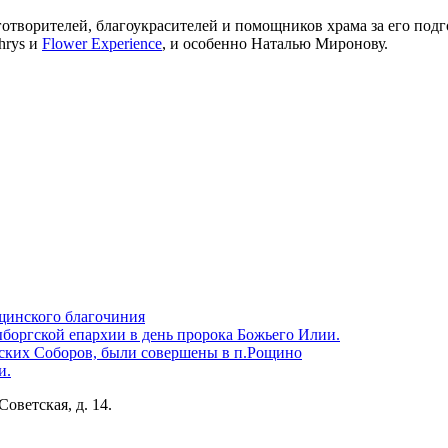
отворителей, благоукрасителей и помощников храма за его подг
hrys и
Flower Experience
, и особенно Наталью Миронову.
щинского благочиния
боргской епархии в день пророка Божьего Илии.
ских Соборов, были совершены в п.Рощино
и.
Советская, д. 14.