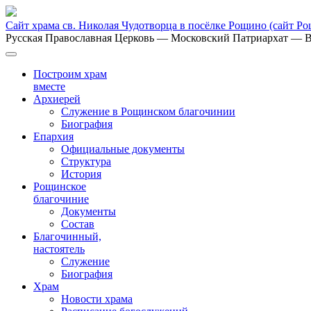
Сайт храма св. Николая Чудотворца в посёлке Рощино
(сайт Р
Русская Православная Церковь
— Московский Патриархат
— В
Построим храм
вместе
Архиерей
Служение в Рощинском благочинии
Биография
Епархия
Официальные документы
Структура
История
Рощинское
благочиние
Документы
Состав
Благочинный,
настоятель
Служение
Биография
Храм
Новости храма