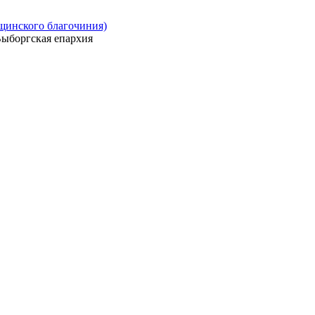
ощинского благочиния)
ыборгская епархия