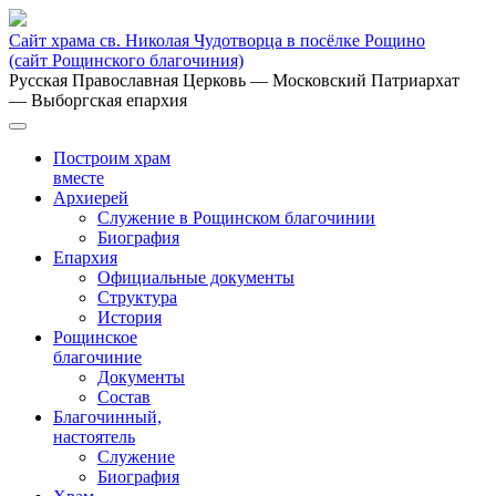
Сайт храма св. Николая Чудотворца в посёлке Рощино
(сайт Рощинского благочиния)
Русская Православная Церковь
— Московский Патриархат
— Выборгская епархия
Построим храм
вместе
Архиерей
Служение в Рощинском благочинии
Биография
Епархия
Официальные документы
Структура
История
Рощинское
благочиние
Документы
Состав
Благочинный,
настоятель
Служение
Биография