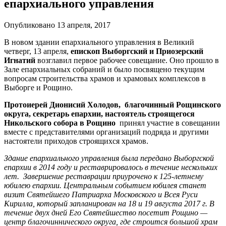
епархиального управления
Опубликовано 13 апреля, 2017
В новом здании епархиального управления в Великий
четверг, 13 апреля,
епископ Выборгский и Приозерский
Игнатий
возглавил первое рабочее совещание. Оно прошло в
Зале епархиальных собраний и было посвящено текущим
вопросам строительства храмов и храмовых комплексов в
Выборге и Рощино.
Протоиерей Дионисий Холодов, благочинный Рощинского
округа, секретарь епархии, настоятель строящегося
Никольского собора в Рощино
принял участие в совещании
вместе с представителями организаций подряда и другими
настоятели приходов строящихся храмов.
Здание епархиального управления была передано Выборгской
епархии в 2014 году и реставрировалось в течение нескольких
лет.
Завершение реставрации приурочено к 125-летнему
юбилею епархии. Центральным событием юбилея станет
визит Святейшего Патриарха Московского и Всея Руси
Кирилла, который запланирован на 18 и 19 августа 2017 г. В
течение двух дней Его Святейшество посетит Рощино —
центр благочиннического округа, где строится большой храм