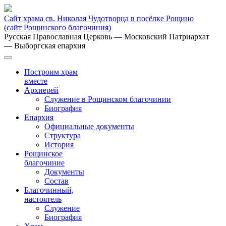
Сайт храма св. Николая Чудотворца в посёлке Рощино
(сайт Рощинского благочиния)
Русская Православная Церковь
— Московский Патриархат
— Выборгская епархия
Построим храм
вместе
Архиерей
Служение в Рощинском благочинии
Биография
Епархия
Официальные документы
Структура
История
Рощинское
благочиние
Документы
Состав
Благочинный,
настоятель
Служение
Биография