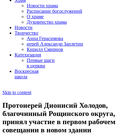
Храм
Новости храма
Расписание богослужений
О храме
Духовенство храма
Новости
Творчество
Анна Герасимова
иерей Александр Заплетин
Кирилл Смирнов
Катехизация
Первые шаги
в церкви
Воскресная
школа
Skip to content
Протоиерей Дионисий Холодов,
благочинный Рощинского округа,
принял участие в первом рабочем
совещании в новом здании