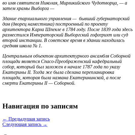
во имя святителя Николая, Мирликийского Чудотворца, — а
затем храмы Выборга —
Здание епархиального управления —
бывший губернаторский
дом (дворец наместника) построенный по проекту
архитектора Карла Шпекле в 1784 году. После 1839 года здесь
разместился Императорский Выборгский гофгерихт или суд
второй инстанции. В советское время в здании находилась
средняя школа № 1.
Центральным объектом архитектурного ансамбля Соборной
площади является Спасо-Преображенский кафедральный
собор, который был заложен в начале 1787 года по указу
Екатерины II. Тогда же была сделана перепланировка
площади, которая была названа Екатерининской, а после
смерти Екатерины II — Соборной.
Навигация по записям
← Предыдущая запись
Следующая запись →