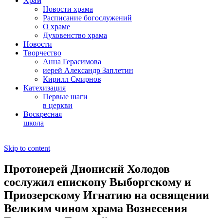
Храм
Новости храма
Расписание богослужений
О храме
Духовенство храма
Новости
Творчество
Анна Герасимова
иерей Александр Заплетин
Кирилл Смирнов
Катехизация
Первые шаги
в церкви
Воскресная
школа
Skip to content
Протоиерей Дионисий Холодов
сослужил епископу Выборгскому и
Приозерскому Игнатию на освящении
Великим чином храма Вознесения