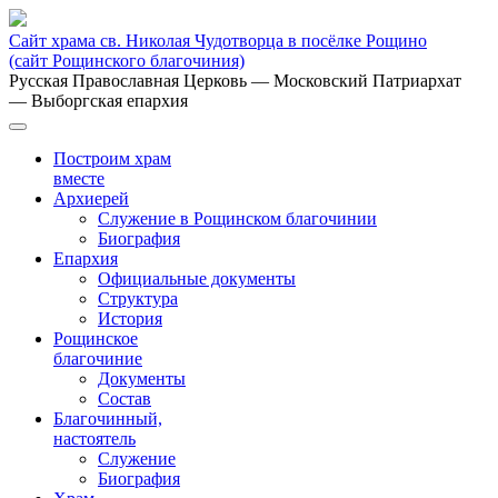
Сайт храма св. Николая Чудотворца в посёлке Рощино
(сайт Рощинского благочиния)
Русская Православная Церковь
— Московский Патриархат
— Выборгская епархия
Построим храм
вместе
Архиерей
Служение в Рощинском благочинии
Биография
Епархия
Официальные документы
Структура
История
Рощинское
благочиние
Документы
Состав
Благочинный,
настоятель
Служение
Биография