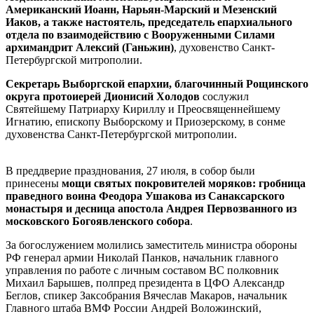
Американский Иоанн, Нарьян-Марский и Мезенский
Иаков, а также настоятель, председатель епархиального
отдела по взаимодействию с Вооруженными Силами
архимандрит Алексий (Ганьжин)
, духовенство Санкт-
Петербургской митрополии.
Секретарь Выборгской епархии, благочинный Рощинского
округа протоиерей Дионисий Холодов
сослужил
Святейшему Патриарху Кириллу и Преосвященнейшему
Игнатию, епископу Выборскому и Приозерскому, в сонме
духовенства Санкт-Петербургской митрополии.
В преддверие празднования, 27 июля, в собор были
принесены
мощи святых покровителей моряков: гробница
праведного воина Феодора Ушакова из Санаксарского
монастыря и десница апостола Андрея Первозванного из
московского Богоявленского собора
.
За богослужением молились заместитель министра обороны
РФ генерал армии Николай Панков, начальник главного
управления по работе с личным составом ВС полковник
Михаил Барышев, полпред президента в ЦФО Александр
Беглов, спикер Заксобрания Вячеслав Макаров, начальник
Главного штаба ВМФ России Андрей Воложинский,