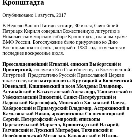
Кронштадта
Опубликовано 1 августа, 2017
В Неделю 8-ю по Пятидесятнице, 30 июля, Святейший
Патриарх Кирилл совершил Божественную литургию в
Николаевском морском соборе Кронштадта, главном храме
ВМФ России. Богослужение было приурочено ко Дню
Военно-морского флота, который с 1980 года отмечается в
последнее воскресенье июля.
Преосвященнейший Игнатий, епископ Выборгский и
Приозерский,
сослужил Его Святейшеству за Божественной
Литургией. Предстоятелю Русской Православной Церкви
также сослужили
митрополиты Крутицкий и Коломенский
Ювеналий, Кишиневский и всея Молдовы Владимир,
Астанайский и Казахстанский Александр, Ташкентский и
Узбекистанский Викентий, Санкт-Петербургский и
Ладожский Варсонофий, Минский и Заславский Павел,
Хабаровский и Приамурский Владимир, Астраханский и
Камызякский Никон, архиепископы Солнечногорский
Сергий, Петергофский Амвросий, епископы
Царскосельский Маркелл, Кронштадтский Назарий,
Гатчинский и Лужский Митрофан, Тихвинский и
Лодейнопольский Мстислав, Каракасский и Южно-