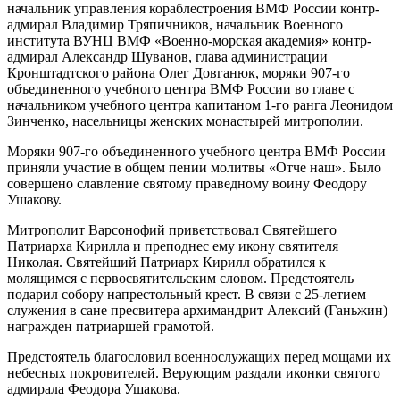
начальник управления кораблестроения ВМФ России контр-
адмирал Владимир Тряпичников, начальник Военного
института ВУНЦ ВМФ «Военно-морская академия» контр-
адмирал Александр Шуванов, глава администрации
Кронштадтского района Олег Довганюк, моряки 907-го
объединенного учебного центра ВМФ России во главе с
начальником учебного центра капитаном 1-го ранга Леонидом
Зинченко, насельницы женских монастырей митрополии.
Моряки 907-го объединенного учебного центра ВМФ России
приняли участие в общем пении молитвы «Отче наш». Было
совершено славление святому праведному воину Феодору
Ушакову.
Митрополит Варсонофий приветствовал Святейшего
Патриарха Кирилла и преподнес ему икону святителя
Николая. Святейший Патриарх Кирилл обратился к
молящимся с первосвятительским словом. Предстоятель
подарил собору напрестольный крест. В связи с 25-летием
служения в сане пресвитера архимандрит Алексий (Ганьжин)
награжден патриаршей грамотой.
Предстоятель благословил военнослужащих перед мощами их
небесных покровителей. Верующим раздали иконки святого
адмирала Феодора Ушакова.