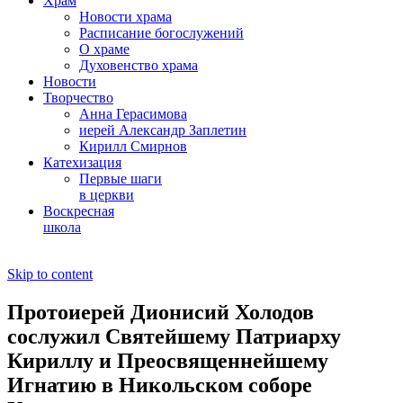
Храм
Новости храма
Расписание богослужений
О храме
Духовенство храма
Новости
Творчество
Анна Герасимова
иерей Александр Заплетин
Кирилл Смирнов
Катехизация
Первые шаги
в церкви
Воскресная
школа
Skip to content
Протоиерей Дионисий Холодов
сослужил Святейшему Патриарху
Кириллу и Преосвященнейшему
Игнатию в Никольском соборе