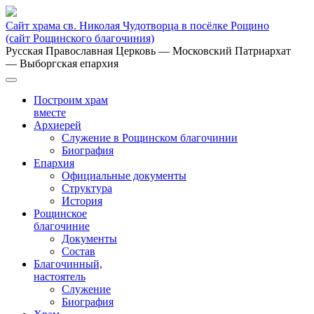
Сайт храма св. Николая Чудотворца в посёлке Рощино
(сайт Рощинского благочиния)
Русская Православная Церковь
— Московский Патриархат
— Выборгская епархия
Построим храм
вместе
Архиерей
Служение в Рощинском благочинии
Биография
Епархия
Официальные документы
Структура
История
Рощинское
благочиние
Документы
Состав
Благочинный,
настоятель
Служение
Биография