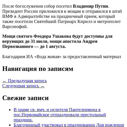
После богослужения собор посетил
Владимир Путин
.
Президент России приложился к мощам и отправился в штаб
ВМФ в Адмиралтействе на праздничный прием, который
также посетили Святейший Патриарх Кирилл и митрополит
Варсонофий.
Мощи святого Феодора Ушакова будут доступны для
верующих до 31 июля, мощи апостола Андрея
Первозванного — до 1 августа.
Благодарим ИА «Вода живая» за предоставленный материал
Навигация по записям
← Предыдущая запись
Следующая запись →
Свежие записи
В храме св. вмч. и целителя Пантелеимона в
пос.Первомайское отпраздновали престольный
праздник.
Благочинный участвовал в праздновании Дня рождения