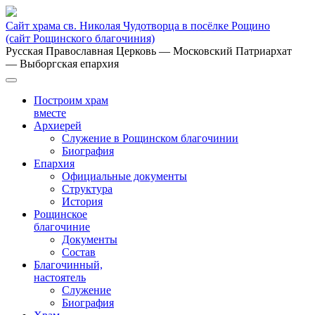
Сайт храма св. Николая Чудотворца в посёлке Рощино
(сайт Рощинского благочиния)
Русская Православная Церковь
— Московский Патриархат
— Выборгская епархия
Построим храм
вместе
Архиерей
Служение в Рощинском благочинии
Биография
Епархия
Официальные документы
Структура
История
Рощинское
благочиние
Документы
Состав
Благочинный,
настоятель
Служение
Биография