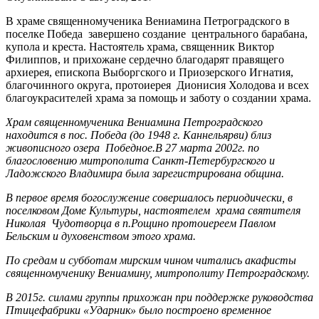
В храме священномученика Вениамина Петроградского в
поселке Победа завершено создание центрального барабана,
купола и креста. Настоятель храма, священник Виктор
Филиппов, и прихожане сердечно благодарят правящего
архиерея, епископа Выборгского и Приозерского Игнатия,
благочинного округа, протоиерея Дионисия Холодова и всех
благоукрасителей храма за помощь и заботу о создании храма.
Храм священномученика Вениамина Петроградского
находится в пос. Победа (до 1948 г. Каннельярви) близ
живописного озера Победное.В 27 марта 2002г. по
благословению митрополита Санкт-Петербургского и
Ладожского Владимира была зарегистрирована община.
В первое время богослужение совершалось периодически, в
поселковом Доме Культуры, настоятелем храма святителя
Николая Чудотворца в п.Рощино протоиереем Павлом
Бельским и духовенством этого храма.
По средам и субботам мирским чином читались акафисты
священномученику Вениамину, митрополиту Петроградскому.
В 2015г. силами группы прихожан при поддержке руководства
Птицефабрики «Ударник» было построено временное