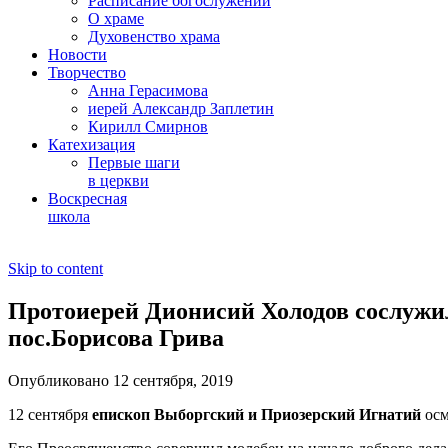
Расписание богослужений
О храме
Духовенство храма
Новости
Творчество
Анна Герасимова
иерей Александр Заплетин
Кирилл Смирнов
Катехизация
Первые шаги
в церкви
Воскресная
школа
Skip to content
Протоиерей Дионисий Холодов сослужил
пос.Борисова Грива
Опубликовано 12 сентября, 2019
12 сентября
епископ Выборгский и Приозерский Игнатий
осм