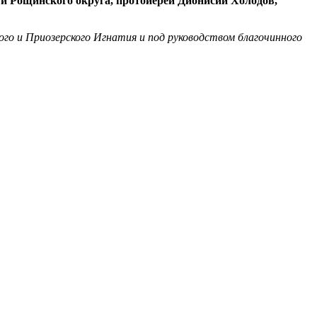
ый Рощинского округа, протоиерей Дионисий Холодов,
го и Приозерского Игнатия и под руководством благочинного