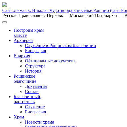
Сайт храма св. Николая Чудотворца в посёлке Рощино
(сайт Р
Русская Православная Церковь
— Московский Патриархат
— В
Построим храм
вместе
Архиерей
Служение в Рощинском благочинии
Биография
Епархия
Официальные документы
Структура
История
Рощинское
благочиние
Документы
Состав
Благочинный,
настоятель
Служение
Биография
Храм
Новости храма