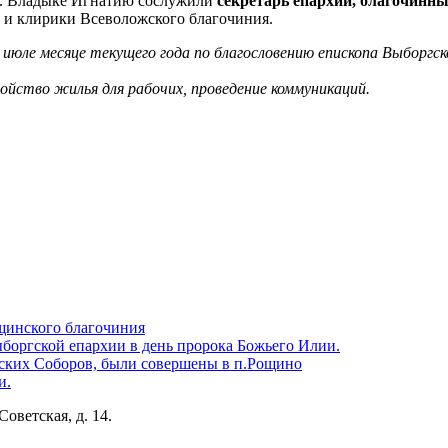
ла. Владыке Игнатию сослужили
секретарь епархии, благочинн
и клирики Всеволожского благочиния.
юле месяце текущего года по благословению епископа Выборгско
ойство жилья для рабочих, проведение коммуникаций.
щинского благочиния
боргской епархии в день пророка Божьего Илии.
ских Соборов, были совершены в п.Рощино
и.
Советская, д. 14.