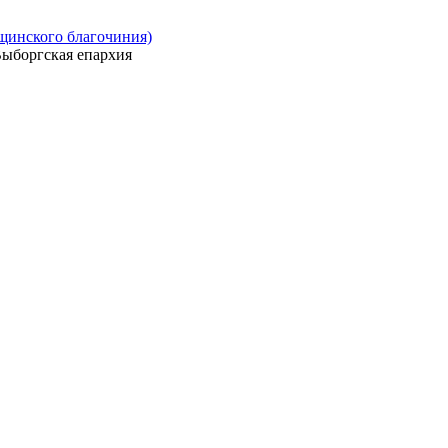
ощинского благочиния)
ыборгская епархия