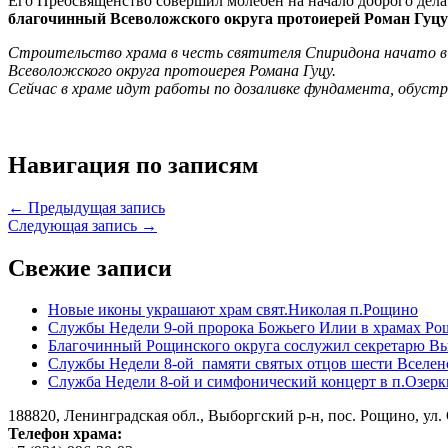
Его Преосвященство совершил молебен на начало доброго де
благочинный Всеволожского округа протоиерей Роман Гуцу
Строительство храма в честь святителя Спиридона начато в и
Всеволожского округа протоиерея Романа Гуцу.
Сейчас в храме идут работы по дозаливке фундамента, обустр
Навигация по записям
← Предыдущая запись
Следующая запись →
Свежие записи
Новые иконы украшают храм свят.Николая п.Рощино
Службы Недели 9-ой пророка Божьего Илии в храмах Ро
Благочинный Рощинского округа сослужил секретарю Вы
Службы Недели 8-ой памяти святых отцов шести Вселен
Служба Недели 8-ой и симфонический концерт в п.Озерк
188820, Ленинградская обл., Выборгский
р-н,
пос. Рощино, ул. 
Телефон храма: