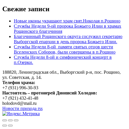
Свежие записи
Новые иконы украшают храм свят.Николая п.Рощино
Службы Недели 9-ой пророка Божьего Илии в храмах
Рощинского благочиния
Благочинный Рощинского округа сослужил секретарю
Выборгской епархии в день пророка Божьего Илии.
Службы Недели 8-ой памяти святых отцов шести
Вселенских Соборов, были совершены в п.Рощино
Служба Недели 8-ой и симфонический концерт в
п.Озерки.
188820, Ленинградская обл., Выборгский
р-н,
пос. Рощино,
ул. Советская, д. 14.
Телефон храма:
+7 (931) 996-30-93
Настоятель – протоиерей Дионисий Холодов:
+7 (921) 432-41-48
holodovd@mail.ru
Новости прихода rss