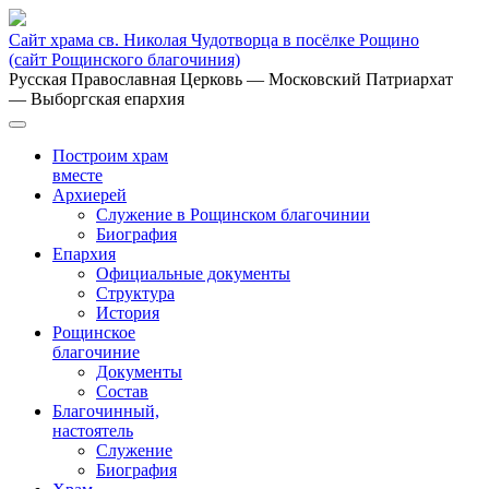
Сайт храма св. Николая Чудотворца в посёлке Рощино
(сайт Рощинского благочиния)
Русская Православная Церковь
— Московский Патриархат
— Выборгская епархия
Построим храм
вместе
Архиерей
Служение в Рощинском благочинии
Биография
Епархия
Официальные документы
Структура
История
Рощинское
благочиние
Документы
Состав
Благочинный,
настоятель
Служение
Биография