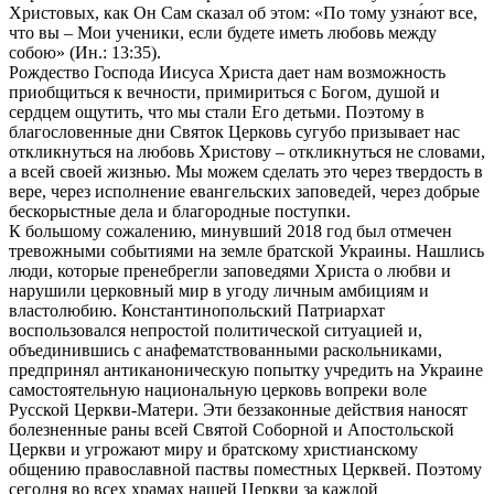
Христовых, как Он Сам сказал об этом: «По тому узна́ют все,
что вы – Мои ученики, если будете иметь любовь между
собою» (Ин.: 13:35).
Рождество Господа Иисуса Христа дает нам возможность
приобщиться к вечности, примириться с Богом, душой и
сердцем ощутить, что мы стали Его детьми. Поэтому в
благословенные дни Святок Церковь сугубо призывает нас
откликнуться на любовь Христову – откликнуться не словами,
а всей своей жизнью. Мы можем сделать это через твердость в
вере, через исполнение евангельских заповедей, через добрые
бескорыстные дела и благородные поступки.
К большому сожалению, минувший 2018 год был отмечен
тревожными событиями на земле братской Украины. Нашлись
люди, которые пренебрегли заповедями Христа о любви и
нарушили церковный мир в угоду личным амбициям и
властолюбию. Константинопольский Патриархат
воспользовался непростой политической ситуацией и,
объединившись с анафематствованными раскольниками,
предпринял антиканоническую попытку учредить на Украине
самостоятельную национальную церковь вопреки воле
Русской Церкви-Матери. Эти беззаконные действия наносят
болезненные раны всей Святой Соборной и Апостольской
Церкви и угрожают миру и братскому христианскому
общению православной паствы поместных Церквей. Поэтому
сегодня во всех храмах нашей Церкви за каждой