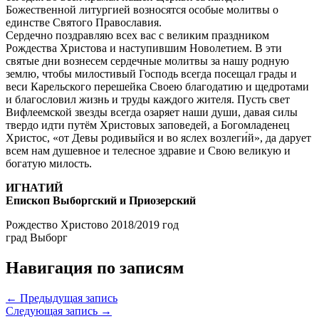
Божественной литургией возносятся особые молитвы о
единстве Святого Православия.
Сердечно поздравляю всех вас с великим праздником
Рождества Христова и наступившим Новолетием. В эти
святые дни вознесем сердечные молитвы за нашу родную
землю, чтобы милостивый Господь всегда посещал грады и
веси Карельского перешейка Своею благодатию и щедротами
и благословил жизнь и труды каждого жителя. Пусть свет
Вифлеемской звезды всегда озаряет наши души, давая силы
твердо идти путём Христовых заповедей, а Богомладенец
Христос, «от Девы родивыйся и во яслех возлеги́й», да дарует
всем нам душевное и телесное здравие и Свою великую и
богатую милость.
ИГНАТИЙ
Епископ Выборгский и Приозерский
Рождество Христово 2018/2019 год
град Выборг
Навигация по записям
← Предыдущая запись
Следующая запись →