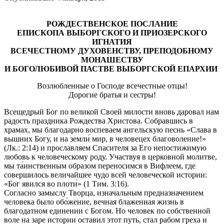
РОЖДЕСТВЕНСКОЕ ПОСЛАНИЕ
ЕПИСКОПА ВЫБОРГСКОГО И ПРИОЗЕРСКОГО
ИГНАТИЯ
ВСЕЧЕСТНОМУ ДУХОВЕНСТВУ, ПРЕПОДОБНОМУ
МОНАШЕСТВУ
И БОГОЛЮБИВОЙ ПАСТВЕ ВЫБОРГСКОЙ ЕПАРХИИ
Возлюбленные о Господе всечестные отцы!
Дорогие братья и сестры!
Всещедрый Бог по великой Своей милости вновь даровал нам
радость праздника Рождества Христова. Собравшись в
храмах, мы благодарно воспеваем ангельскую песнь «Слава в
вышних Богу, и на земли́ мир, в человецех благоволение!»
(Лк.: 2:14) и прославляем Спасителя за Его непостижимую
любовь к человеческому роду. Участвуя в церковной молитве,
мы та́инственным образом переносимся в Вифлеем, где
совершилось величайшее чудо всей человеческой истории:
«Бог явился во плоти́» (1 Тим. 3:16).
Согласно замыслу Творца, изначальным предназначением
человека было обо́жение, вечная блаженная жизнь в
благодатном единении с Богом. Но человек по собственной
воле на заре истории оставил этот путь, стал рабом греха и