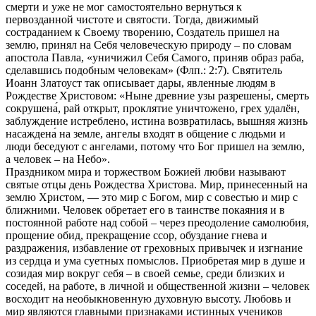
смерти и уже не мог самостоятельно вернуться к
первозданной чистоте и святости. Тогда, движимый
состраданием к Своему творению, Создатель пришел на
землю, принял на Себя человеческую природу – по словам
апостола Павла, «уничижил Себя Самого, приняв образ раба,
сделавшись подобным человекам» (Флп.: 2:7). Святитель
Иоанн Златоуст так описывает дары, явленные людям в
Рождестве Христовом: «Ныне древние узы разрешены́, смерть
сокрушена́, рай открыт, проклятие уничтожено, грех удалён,
заблуждение истреблено, истина возвратилась, вышняя жизнь
насаждена́ на земле, ангелы входят в общение с людьми и
люди беседуют с ангелами, потому что Бог пришел на землю,
а человек – на Небо».
Праздником мира и торжеством Божией любви называют
святые отцы день Рождества Христова. Мир, принесенный на
землю Христом, — это мир с Богом, мир с совестью и мир с
ближними. Человек обретает его в таинстве покаяния и в
постоянной работе над собой – через преодоление самолюбия,
прощение обид, прекращение ссор, обуздание гнева и
раздражения, избавление от греховных привычек и изгнание
из сердца и ума суетных помыслов. Приобретая мир в душе и
созидая мир вокруг себя – в своей семье, среди близких и
соседей, на работе, в личной и общественной жизни – человек
восходит на необыкновенную духовную высоту. Любовь и
мир являются главными признаками истинных учеников