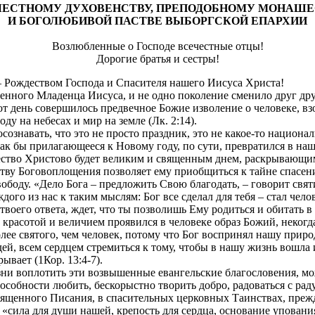
ЧЕСТНОМУ ДУХОВЕНСТВУ, ПРЕПОДОБНОМУ МОНАШЕ
И БОГОЛЮБИВОЙ ПАСТВЕ ВЫБОРГСКОЙ ЕПАРХИИ
Возлюбленные о Господе всечестные отцы!
Дорогие братья и сестры!
– Рождеством Господа и Спасителя нашего Иисуса Христа!
нного Младенца Иисуса, и не одно поколение сменило друг дру
тот день совершилось предвечное Божие изволение о человеке, в
ду на небесах и мир на земле (Лк. 2:14).
ознавать, что это не просто праздник, это не какое-то национа
как бы прилагающееся к Новому году, по сути, превратился в на
дество Христово будет великим и священным днем, раскрывающи
ству Боговоплощения позволяет ему приобщиться к тайне спасен
вободу. «Дело Бога – предложить Свою благодать, – говорит свя
ого из нас к таким мыслям: Бог все сделал для тебя – стал чело
твоего ответа, ждет, что ты позволишь Ему родиться и обитать в
 красотой и величием проявился в человеке образ Божий, неког
лее святого, чем человек, потому что Бог воспринял нашу приро
ей, всем сердцем стремиться к тому, чтобы в нашу жизнь вошла 
ывает (1Кор. 13:4-7).
ни воплотить эти возвышенные евангельские благословения, мож
пособности любить, бескорыстно творить добро, радоваться с ра
вященного Писания, в спасительных церковных Таинствах, преж
 «сила для души нашей, крепость для сердца, основание упования