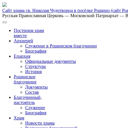
Сайт храма св. Николая Чудотворца в посёлке Рощино
(сайт Р
Русская Православная Церковь
— Московский Патриархат
— В
Построим храм
вместе
Архиерей
Служение в Рощинском благочинии
Биография
Епархия
Официальные документы
Структура
История
Рощинское
благочиние
Документы
Состав
Благочинный,
настоятель
Служение
Биография
Храм
Новости храма