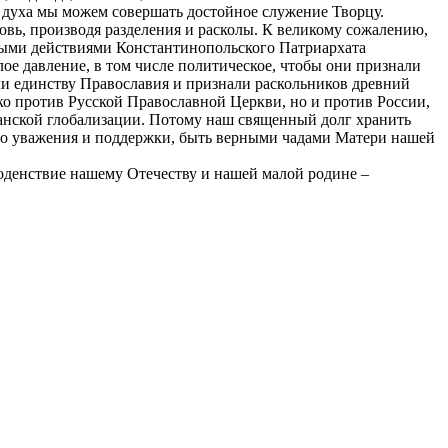
и духа мы можем совершать достойное служение Творцу.
овь, производя разделения и расколы. К великому сожалению,
мыми действиями Константинопольского Патриархата
е давление, в том числе политическое, чтобы они признали
и единству Православия и признали раскольников древний
о против Русской Православной Церкви, но и против России,
тианской глобализации. Потому наш священный долг хранить
ого уважения и поддержки, быть верными чадами Матери нашей
годенствие нашему Отечеству и нашей малой родине –