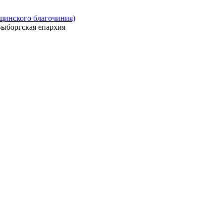
ощинского благочиния)
ыборгская епархия