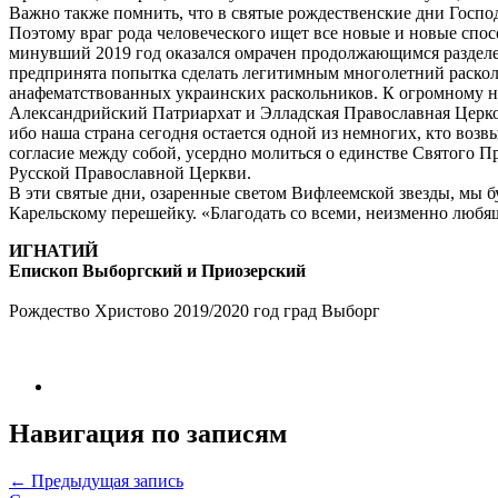
Важно также помнить, что в святые рождественские дни Господ
Поэтому враг рода человеческого ищет все новые и новые спо
минувший 2019 год оказался омрачен продолжающимся раздел
предпринята попытка сделать легитимным многолетний раскол.
анафематствованных украинских раскольников. К огромному н
Александрийский Патриархат и Элладская Православная Церков
ибо наша страна сегодня остается одной из немногих, кто во
согласие между собой, усердно молиться о единстве Святого 
Русской Православной Церкви.
В эти святые дни, озаренные светом Вифлеемской звезды, мы 
Карельскому перешейку. «Благодать со всеми, неизменно любя
ИГНАТИЙ
Епископ Выборгский и Приозерский
Рождество Христово 2019/2020 год град Выборг
Навигация по записям
← Предыдущая запись