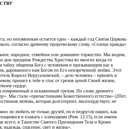
СТВУ
га, но неизменным остается одно – каждый год Святая Церковь
зошло, согласно древнему пророческому слову, «Солнце правды»
льное, народное, семейное или домашнее торжество. Мы видим,
ши дни праздник Рождества Христова во многих когда-то
м тайну общения Бога с человеком и призывающим нас к
ия, дарованного нам Богом по Его неизреченной любви. Этот
титель Кирилл Иерусалимский, – дело человека – принять и
веком, пришел к тебе и спас от грехов ценой Своей жизни,
 твоем сердце.
да помраченный и искаженный грехом. По слову древнего
ду». Мы стали «причастниками Божественного естества» (2Пет.
истинная любовь, которая долготерпит, милосердствует, не
но ли любить не только друзей, но и недругов наших, как
дующимися и плакать с плачущими (Рим. 12:15), если имеем
де всего, в Таинстве Святого Причащения Тела и Крови
, надежда, спасение, свет и жизнь».