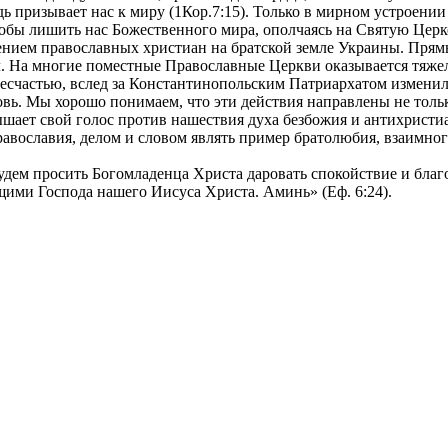
ь призывает нас к миру (1Кор.7:15). Только в мирном устроени
собы лишить нас Божественного мира, ополчаясь на Святую Церк
ением православных христиан на братской земле Украины. Пря
 На многие поместные Православные Церкви оказывается тяжело
есчастью, вслед за Константинопольским Патриархатом изменил
ь. Мы хорошо понимаем, что эти действия направлены не тольк
звышает свой голос против нашествия духа безбожия и антихрис
Православия, делом и словом являть пример братолюбия, взаимн
будем просить Богомладенца Христа даровать спокойствие и бла
щими Господа нашего Иисуса Христа. Аминь» (Еф. 6:24).