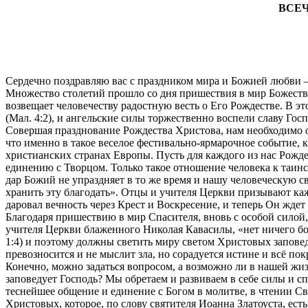
ВСЕ
Сердечно поздравляю вас с праздником мира и Божией любви 
Множество столетий прошло со дня пришествия в мир Божестве
возвещает человечеству радостную весть о Его Рождестве. В э
(Мал. 4:2), и ангельские силы торжественно воспели славу Госпо
Совершая празднование Рождества Христова, нам необходимо ос
что именно в такое веселое фестивально-ярмарочное событие, 
христианских странах Европы. Пусть для каждого из нас Рож
единению с Творцом. Только такое отношение человека к таин
дар Божий не упраздняет в то же время и нашу человеческую с
хранить эту благодать». Отцы и учителя Церкви призывают кажд
даровал вечность через Крест и Воскресение, и теперь Он ждет 
Благодаря пришествию в мир Спасителя, вновь с особой силой,
учителя Церкви блаженного Николая Кавасилы, «нет ничего бо
1:4) и поэтому должны светить миру светом Христовых заповед
превозносится и не мыслит зла, но сорадуется истине и всё покр
Конечно, можно задаться вопросом, а возможно ли в нашей жиз
заповедует Господь? Мы обретаем и развиваем в себе силы и с
теснейшее общение и единение с Богом в молитве, в чтении С
Христовых, которое, по слову святителя Иоанна Златоуста, есть