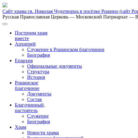
Сайт храма св. Николая Чудотворца в посёлке Рощино
(сайт Р
Русская Православная Церковь
— Московский Патриархат
— В
Построим храм
вместе
Архиерей
Служение в Рощинском благочинии
Биография
Епархия
Официальные документы
Структура
История
Рощинское
благочиние
Документы
Состав
Благочинный,
настоятель
Служение
Биография
Храм
Новости храма