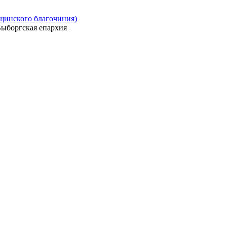
ощинского благочиния)
ыборгская епархия