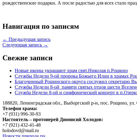
рождественские подарки. А после радостью для всех стало праз
Навигация по записям
← Предыдущая запись
Следующая запись →
Свежие записи
Новые иконы украшают храм свят.Николая п.Рощино
Службы Недели 9-ой пророка Божьего Илии в храмах Ро
Благочинный Рощинского округа сослужил секретарю Вы
Службы Недели 8-ой памяти святых отцов шести Вселен
Служба Недели 8-ой и симфонический концерт в п.Озерк
188820, Ленинградская обл., Выборгский
р-н,
пос. Рощино, ул. 
Телефон храма:
+7 (931) 996-30-93
Настоятель – протоиерей Дионисий Холодов:
+7 (921) 432-41-48
holodovd@mail.ru
Новости прихода rss