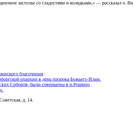
дничное застолье со сладостями и колядками,» — рассказал о. В
щинского благочиния
боргской епархии в день пророка Божьего Илии.
ских Соборов, были совершены в п.Рощино
и.
Советская, д. 14.