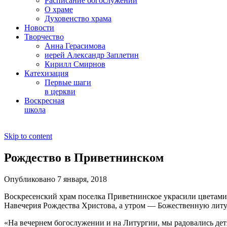
Расписание богослужений
О храме
Духовенство храма
Новости
Творчество
Анна Герасимова
иерей Александр Заплетин
Кирилл Смирнов
Катехизация
Первые шаги
в церкви
Воскресная
школа
Skip to content
Рождество в Приветнинском
Опубликовано 7 января, 2018
Воскресенский храм поселка Приветнинское украсили цветами,
Навечерия Рождества Христова, а утром — Божественную литу
«На вечернем богослужении и на Литургии, мы радовались де