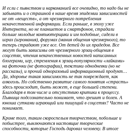
И если с пьянством и наркоманией все очевидно, то надо бы не
забывать и о страшной в наше время эпидемии зависимостей
не от «веществ», а от чрезмерного потребления
некачественной информации. Если раньше, в эпоху уже
Интернета, но не планшетов и смартфонов, страдали
больше молодые компьютерщики и им подобные, сидели в
играх (игромания), форумах (мания общения чрезмерного), то
теперь страдают уже все. От детей до их прадедов. Все
могут быть зависимы от чрезмерного эрзац-общения в
соцсетях, чтения некачественных новостей написанных
блогерами, игр, стремления к эрзац-популярности «лайками»
на фоточки (не фотографии), текстики однодневки (но не
рассказы), и прочий одноразовый информационный продукт…
Да, здоровье такая зависимость не так повреждает, как
алкоголь. Но собственно развитие самого понятия «страсть»
здесь происходит, быть может, в еще большей степени.
Благодаря в том числе и отсутствию критики к процессу.
Пьяница подсознательно понимает, что грешит и болен. А
юноша сутками играющий или пишущий в соцсетях? Часто не
понимает.
Кроме того, таким скороспелым творчеством, побольше и
побыстрее, выключаются настоящие творческие
способности, которые Господь даровал человеку. В итоге