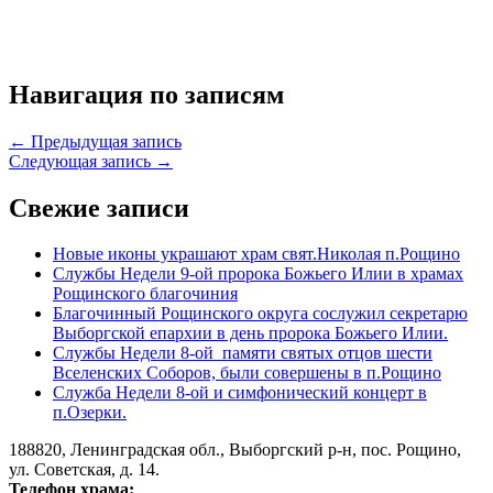
Навигация по записям
← Предыдущая запись
Следующая запись →
Свежие записи
Новые иконы украшают храм свят.Николая п.Рощино
Службы Недели 9-ой пророка Божьего Илии в храмах
Рощинского благочиния
Благочинный Рощинского округа сослужил секретарю
Выборгской епархии в день пророка Божьего Илии.
Службы Недели 8-ой памяти святых отцов шести
Вселенских Соборов, были совершены в п.Рощино
Служба Недели 8-ой и симфонический концерт в
п.Озерки.
188820, Ленинградская обл., Выборгский
р-н,
пос. Рощино,
ул. Советская, д. 14.
Телефон храма: