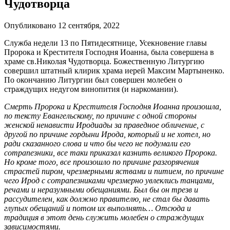
Чудотворца
Опубликовано 12 сентября, 2022
Служба недели 13 по Пятидесятнице, Усекновение главы
Пророка и Крестителя Господня Иоанна, была совершена в
храме св.Николая Чудотворца. Божественную Литургию
совершил штатный клирик храма иерей Максим Мартыненко.
По окончанию Литургии был совершен молебен о
страждущих недугом винопития (и наркомании).
Смерть Пророка и Крестителя Господня Иоанна произошла,
по тексту Евангельскому, по причине с одной стороны
женской ненависти Иродиады за праведное обличение, с
другой по причине гордыни Ирода, который и не хотел, но
ради сказанного слова и что бы чего не подумали его
сотрапезники, все таки приказал казнить великого Пророка.
Но кроме того, все произошло по причине разгорячения
страстей пиром, чрезмерными яствами и питием, по причине
чего Ирод с сотрапезниками чрезмерно увлеклись танцами,
речами и неразумными обещаниями. Был бы он трезв и
рассудителен, как должно правителю, не стал бы давать
глупых обещаний и потом их выполнять… Отсюда и
традиция в этот день служить молебен о страждущих
зависимостями.