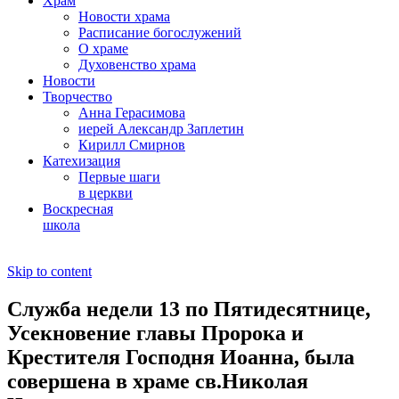
Храм
Новости храма
Расписание богослужений
О храме
Духовенство храма
Новости
Творчество
Анна Герасимова
иерей Александр Заплетин
Кирилл Смирнов
Катехизация
Первые шаги
в церкви
Воскресная
школа
Skip to content
Служба недели 13 по Пятидесятнице,
Усекновение главы Пророка и
Крестителя Господня Иоанна, была
совершена в храме св.Николая