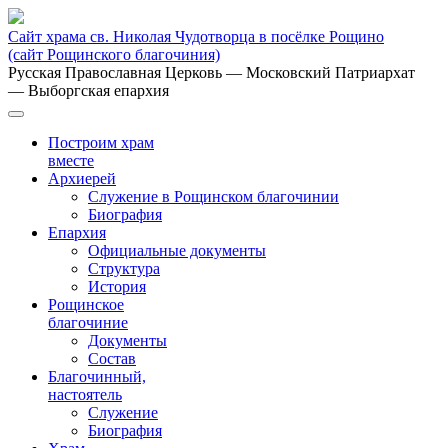
Сайт храма св. Николая Чудотворца в посёлке Рощино
(сайт Рощинского благочиния)
Русская Православная Церковь
— Московский Патриархат
— Выборгская епархия
Построим храм
вместе
Архиерей
Служение в Рощинском благочинии
Биография
Епархия
Официальные документы
Структура
История
Рощинское
благочиние
Документы
Состав
Благочинный,
настоятель
Служение
Биография