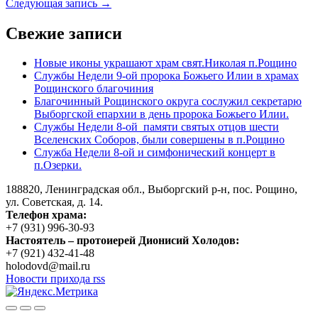
Следующая запись →
Свежие записи
Новые иконы украшают храм свят.Николая п.Рощино
Службы Недели 9-ой пророка Божьего Илии в храмах
Рощинского благочиния
Благочинный Рощинского округа сослужил секретарю
Выборгской епархии в день пророка Божьего Илии.
Службы Недели 8-ой памяти святых отцов шести
Вселенских Соборов, были совершены в п.Рощино
Служба Недели 8-ой и симфонический концерт в
п.Озерки.
188820, Ленинградская обл., Выборгский
р-н,
пос. Рощино,
ул. Советская, д. 14.
Телефон храма:
+7 (931) 996-30-93
Настоятель – протоиерей Дионисий Холодов:
+7 (921) 432-41-48
holodovd@mail.ru
Новости прихода rss