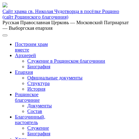
Сайт храма св. Николая Чудотворца в посёлке Рощино
(сайт Рощинского благочиния)
Русская Православная Церковь
— Московский Патриархат
— Выборгская епархия
Построим храм
вместе
Архиерей
Служение в Рощинском благочинии
Биография
Епархия
Официальные документы
Структура
История
Рощинское
благочиние
Документы
Состав
Благочинный,
настоятель
Служение
Биография