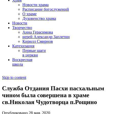
Храм
Новости храма
Расписание богослужений
О храме
Духовенство храма
Новости
Творчество
Анна Герасимова
иерей Александр Заплетин
Кирилл Смирнов
Катехизация
Первые шаги
в церкви
Воскресная
школа
Skip to content
Служба Отдания Пасхи пасхальным
чином была совершена в храме
св.Николая Чудотворца п.Рощино
Опубликовано 28 мая, 2020