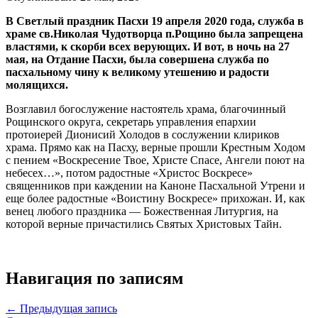
В Светлый праздник Пасхи 19 апреля 2020 года, служба в
храме св.Николая Чудотворца п.Рощино была запрещена
властями, к скорби всех верующих. И вот, в ночь на 27
мая, на Отдание Пасхи, была совершена служба по
пасхальному чину к великому утешению и радости
молящихся.
Возглавил богослужение настоятель храма, благочинный
Рощинского округа, секретарь управления епархии
протоиерей Дионисий Холодов в сослужении клириков
храма. Прямо как на Пасху, верные прошли Крестным Ходом
с пением «Воскресение Твое, Христе Спасе, Ангели поют на
небесех…», потом радостные «Христос Воскресе»
священников при каждении на Каноне Пасхальной Утрени и
еще более радостные «Воистину Воскресе» прихожан. И, как
венец любого праздника — Божественная Литургия, на
которой верные причастились Святых Христовых Тайн.
Навигация по записям
← Предыдущая запись