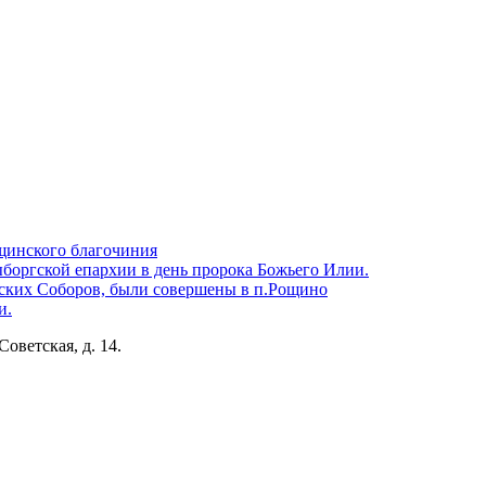
щинского благочиния
боргской епархии в день пророка Божьего Илии.
ских Соборов, были совершены в п.Рощино
и.
Советская, д. 14.