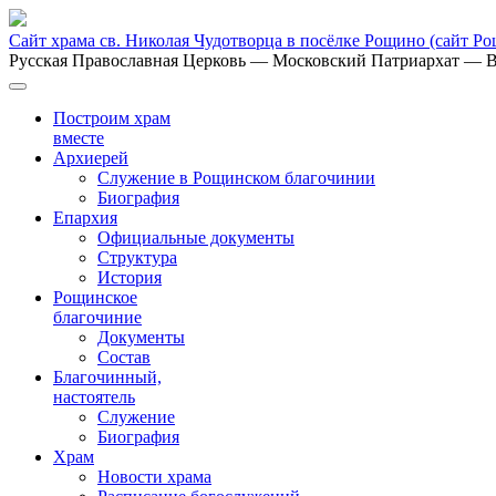
Сайт храма св. Николая Чудотворца в посёлке Рощино
(сайт Р
Русская Православная Церковь
— Московский Патриархат
— В
Построим храм
вместе
Архиерей
Служение в Рощинском благочинии
Биография
Епархия
Официальные документы
Структура
История
Рощинское
благочиние
Документы
Состав
Благочинный,
настоятель
Служение
Биография
Храм
Новости храма