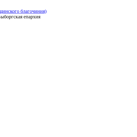
ощинского благочиния)
ыборгская епархия