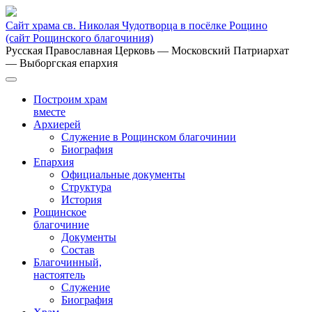
Сайт храма св. Николая Чудотворца в посёлке Рощино
(сайт Рощинского благочиния)
Русская Православная Церковь
— Московский Патриархат
— Выборгская епархия
Построим храм
вместе
Архиерей
Служение в Рощинском благочинии
Биография
Епархия
Официальные документы
Структура
История
Рощинское
благочиние
Документы
Состав
Благочинный,
настоятель
Служение
Биография