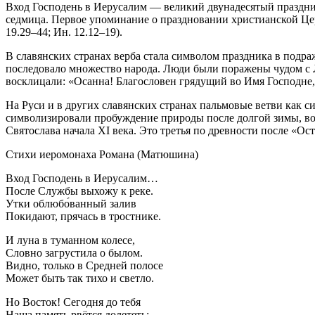
Вход Господень в Иерусалим — великий двунадесятый праздник
седмица. Первое упоминание о праздновании христианской Церк
19.29–44; Ин. 12.12–19).
В славянских странах верба стала символом праздника в подра
последовало множество народа. Люди были поражены чудом с Л
восклицали: «Осанна! Благословен грядущий во Имя Господне
На Руси и в других славянских странах пальмовые ветви как 
символизировали пробуждение природы после долгой зимы, во
Святослава начала XI века. Это третья по древности после «О
Стихи иеромонаха Романа (Матюшина)
Вход Господень в Иерусалим…
После Службы выхожу к реке.
Утки облюбо́ванный залив
Покидают, прячась в тростнике.
И луна в туманном колесе,
Словно загрустила о былом.
Видно, только в Средней полосе
Может быть так тихо и светло.
Но Восток! Сегодня до тебя
Наша память рвётся долететь: