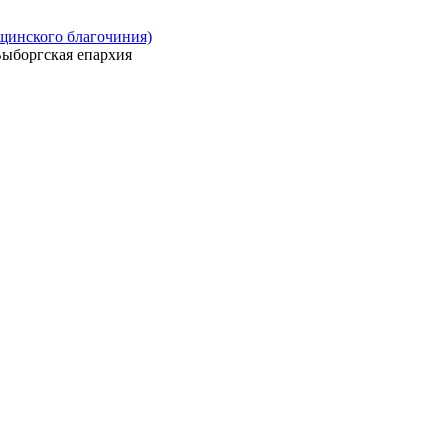
ощинского благочиния)
ыборгская епархия