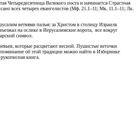
тая Четыредесятница Великого поста и начинается Страстная
сано всех четырех евангелистов (Мф. 21.1–11; Мк. 11.1–11; Лк.
русалим ветвями пальм: за Христом в столицу Израиля
ъезжал на ослике в Иерусалимские ворота, все вокруг
арский символ.
ревьев, которые расцветают весной. Пушистые веточки
упоминание об этой традиции можно найти в Изборнике
 рукописная книга.