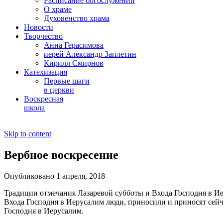
Расписание богослужений
О храме
Духовенство храма
Новости
Творчество
Анна Герасимова
иерей Александр Заплетин
Кирилл Смирнов
Катехизация
Первые шаги
в церкви
Воскресная
школа
Skip to content
Вербное воскресение
Опубликовано 1 апреля, 2018
Традиции отмечания Лазаревой субботы и Входа Господня в Иер
Входа Господня в Иерусалим люди, приносили и приносят сей
Господня в Иерусалим.