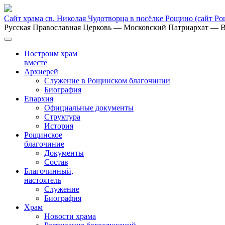
Сайт храма св. Николая Чудотворца в посёлке Рощино
(сайт Р
Русская Православная Церковь
— Московский Патриархат
— В
Построим храм
вместе
Архиерей
Служение в Рощинском благочинии
Биография
Епархия
Официальные документы
Структура
История
Рощинское
благочиние
Документы
Состав
Благочинный,
настоятель
Служение
Биография
Храм
Новости храма