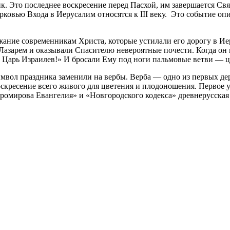
. Это последнее воскресение перед Пасхой, им завершается Свя
овью Входа в Иерусалим относятся к III веку.
Это событие опи
жание современникам Христа, которые устилали его дорогу в Ие
азарем и оказывали Спасителю невероятные почести. Когда он в
, Царь Израилев!» И бросали Ему под ноги пальмовые ветви — ц
символ праздника заменили на вербы. Верба — одно из первых де
скресение всего живого для цветения и плодоношения. Первое 
стромирова Евангелия» и «Новгородского кодекса» древнерусская