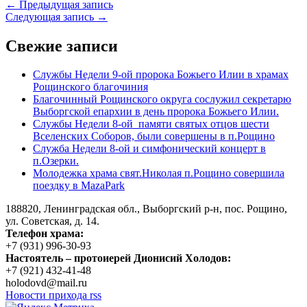
← Предыдущая запись
Следующая запись →
Свежие записи
Службы Недели 9-ой пророка Божьего Илии в храмах
Рощинского благочиния
Благочинный Рощинского округа сослужил секретарю
Выборгской епархии в день пророка Божьего Илии.
Службы Недели 8-ой памяти святых отцов шести
Вселенских Соборов, были совершены в п.Рощино
Служба Недели 8-ой и симфонический концерт в
п.Озерки.
Молодежка храма свят.Николая п.Рощино совершила
поездку в MazaPark
188820, Ленинградская обл., Выборгский
р-н,
пос. Рощино,
ул. Советская, д. 14.
Телефон храма:
+7 (931) 996-30-93
Настоятель – протоиерей Дионисий Холодов:
+7 (921) 432-41-48
holodovd@mail.ru
Новости прихода rss