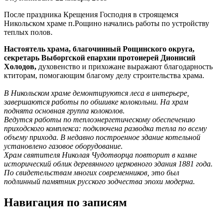
После праздника Крещения Господня в строящемся
Никольском храме п.Рощино начались работы по устройству
теплых полов.
Настоятель храма, благочинный Рощинского округа,
секретарь Выборгской епархии протоиерей Дионисий
Холодов,
духовенство и прихожане выражают благодарность
ктиторам, помогающим благому делу строительства храма.
В Никольском храме демонтируются леса в интерьере,
завершаются работы по обшивке колокольни. На храм
поднята основная группа колоколов.
Ведутся работы по теплоэнергетическому обеспечению
приходского комплекса: подключена разводка тепла по всему
объему прихода. В недавно построенное здание котельной
установлено газовое оборудование.
Храм святителя Николая Чудотворца повторит в камне
исторический облик деревянного церковного здания 1881 года.
По свидетельствам многих современников, это был
подлинный памятник русского зодчества эпохи модерна.
Навигация по записям