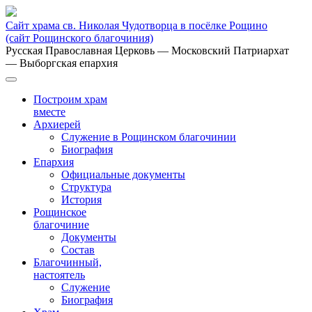
Сайт храма св. Николая Чудотворца в посёлке Рощино
(сайт Рощинского благочиния)
Русская Православная Церковь
— Московский Патриархат
— Выборгская епархия
Построим храм
вместе
Архиерей
Служение в Рощинском благочинии
Биография
Епархия
Официальные документы
Структура
История
Рощинское
благочиние
Документы
Состав
Благочинный,
настоятель
Служение
Биография