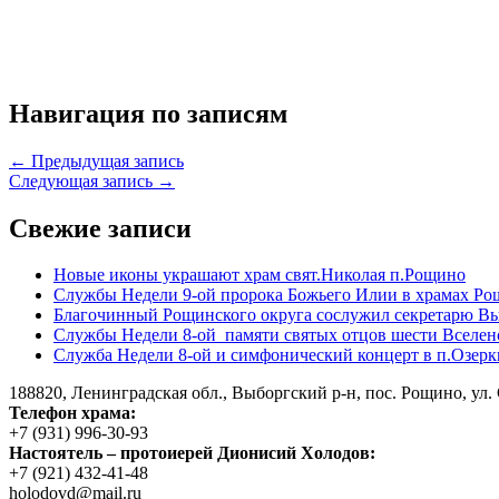
Навигация по записям
← Предыдущая запись
Следующая запись →
Свежие записи
Новые иконы украшают храм свят.Николая п.Рощино
Службы Недели 9-ой пророка Божьего Илии в храмах Ро
Благочинный Рощинского округа сослужил секретарю Вы
Службы Недели 8-ой памяти святых отцов шести Вселен
Служба Недели 8-ой и симфонический концерт в п.Озерк
188820, Ленинградская обл., Выборгский
р-н,
пос. Рощино, ул. 
Телефон храма:
+7 (931) 996-30-93
Настоятель – протоиерей Дионисий Холодов:
+7 (921) 432-41-48
holodovd@mail.ru