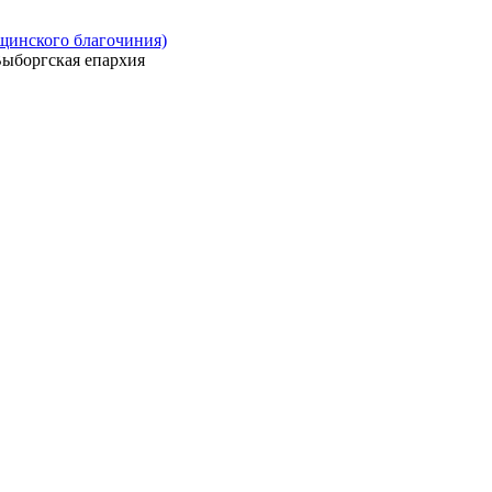
ощинского благочиния)
ыборгская епархия