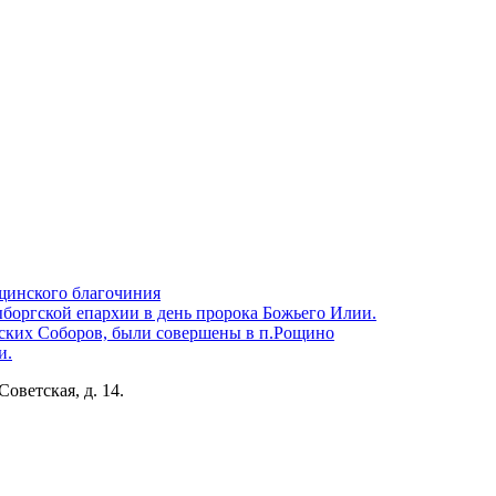
щинского благочиния
боргской епархии в день пророка Божьего Илии.
ских Соборов, были совершены в п.Рощино
и.
Советская, д. 14.