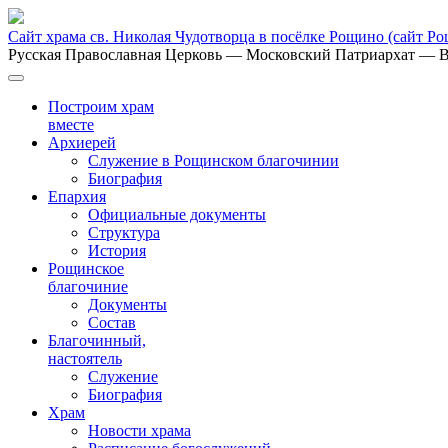
Сайт храма св. Николая Чудотворца в посёлке Рощино
(сайт Р
Русская Православная Церковь
— Московский Патриархат
— В
Построим храм
вместе
Архиерей
Служение в Рощинском благочинии
Биография
Епархия
Официальные документы
Структура
История
Рощинское
благочиние
Документы
Состав
Благочинный,
настоятель
Служение
Биография
Храм
Новости храма