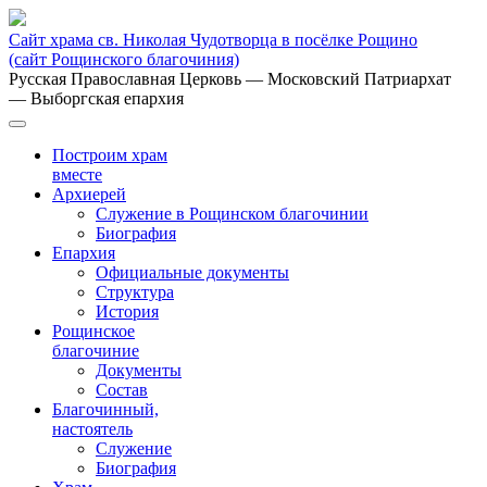
Сайт храма св. Николая Чудотворца в посёлке Рощино
(сайт Рощинского благочиния)
Русская Православная Церковь
— Московский Патриархат
— Выборгская епархия
Построим храм
вместе
Архиерей
Служение в Рощинском благочинии
Биография
Епархия
Официальные документы
Структура
История
Рощинское
благочиние
Документы
Состав
Благочинный,
настоятель
Служение
Биография