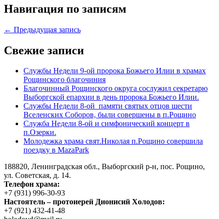
Навигация по записям
← Предыдущая запись
Свежие записи
Службы Недели 9-ой пророка Божьего Илии в храмах
Рощинского благочиния
Благочинный Рощинского округа сослужил секретарю
Выборгской епархии в день пророка Божьего Илии.
Службы Недели 8-ой памяти святых отцов шести
Вселенских Соборов, были совершены в п.Рощино
Служба Недели 8-ой и симфонический концерт в
п.Озерки.
Молодежка храма свят.Николая п.Рощино совершила
поездку в MazaPark
188820, Ленинградская обл., Выборгский
р-н,
пос. Рощино,
ул. Советская, д. 14.
Телефон храма:
+7 (931) 996-30-93
Настоятель – протоиерей Дионисий Холодов:
+7 (921) 432-41-48