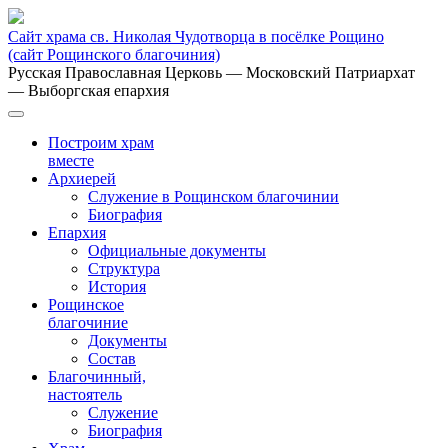
Сайт храма св. Николая Чудотворца в посёлке Рощино
(сайт Рощинского благочиния)
Русская Православная Церковь
— Московский Патриархат
— Выборгская епархия
Построим храм
вместе
Архиерей
Служение в Рощинском благочинии
Биография
Епархия
Официальные документы
Структура
История
Рощинское
благочиние
Документы
Состав
Благочинный,
настоятель
Служение
Биография