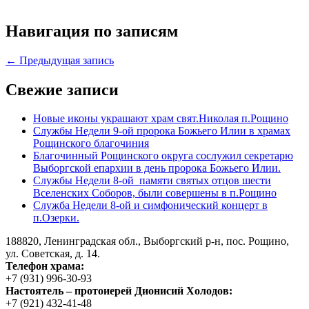
Навигация по записям
← Предыдущая запись
Свежие записи
Новые иконы украшают храм свят.Николая п.Рощино
Службы Недели 9-ой пророка Божьего Илии в храмах
Рощинского благочиния
Благочинный Рощинского округа сослужил секретарю
Выборгской епархии в день пророка Божьего Илии.
Службы Недели 8-ой памяти святых отцов шести
Вселенских Соборов, были совершены в п.Рощино
Служба Недели 8-ой и симфонический концерт в
п.Озерки.
188820, Ленинградская обл., Выборгский
р-н,
пос. Рощино,
ул. Советская, д. 14.
Телефон храма:
+7 (931) 996-30-93
Настоятель – протоиерей Дионисий Холодов:
+7 (921) 432-41-48