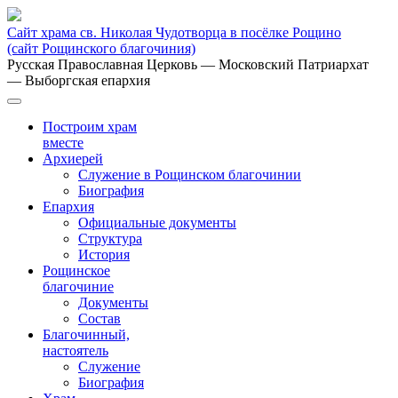
Сайт храма св. Николая Чудотворца в посёлке Рощино
(сайт Рощинского благочиния)
Русская Православная Церковь
— Московский Патриархат
— Выборгская епархия
Построим храм
вместе
Архиерей
Служение в Рощинском благочинии
Биография
Епархия
Официальные документы
Структура
История
Рощинское
благочиние
Документы
Состав
Благочинный,
настоятель
Служение
Биография