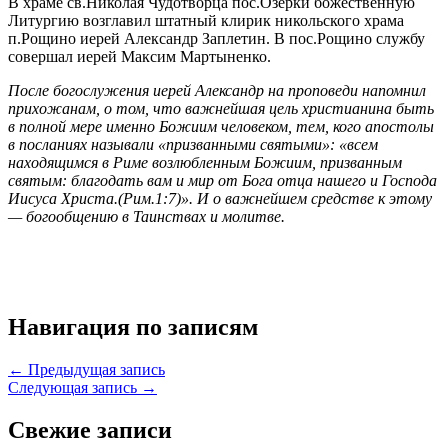
В храме св.Николая Чудотворца пос.Озерки божественную
Литургию возглавил штатный клирик никольского храма
п.Рощино иерей Александр Заплетин. В пос.Рощино службу
совершал иерей Максим Мартыненко.
После богослужения иерей Александр на проповеди напомнил
прихожанам, о том, что важнейшая цель христианина быть
в полной мере именно Божиим человеком, тем, кого апостолы
в посланиях называли «призванными святыми»: «всем
находящимся в Риме возлюбленным Божиим, призванным
святым: благодать вам и мир от Бога отца нашего и Господа
Иисуса Христа.(Рим.1:7)». И о важнейшем средстве к этому
— богообщению в Таинствах и молитве.
Навигация по записям
← Предыдущая запись
Следующая запись →
Свежие записи