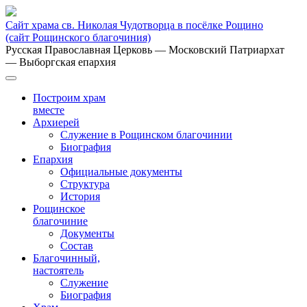
Сайт храма св. Николая Чудотворца в посёлке Рощино
(сайт Рощинского благочиния)
Русская Православная Церковь
— Московский Патриархат
— Выборгская епархия
Построим храм
вместе
Архиерей
Служение в Рощинском благочинии
Биография
Епархия
Официальные документы
Структура
История
Рощинское
благочиние
Документы
Состав
Благочинный,
настоятель
Служение
Биография