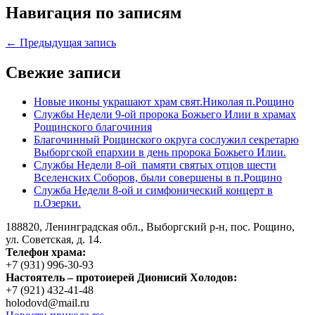
Навигация по записям
← Предыдущая запись
Свежие записи
Новые иконы украшают храм свят.Николая п.Рощино
Службы Недели 9-ой пророка Божьего Илии в храмах
Рощинского благочиния
Благочинный Рощинского округа сослужил секретарю
Выборгской епархии в день пророка Божьего Илии.
Службы Недели 8-ой памяти святых отцов шести
Вселенских Соборов, были совершены в п.Рощино
Служба Недели 8-ой и симфонический концерт в
п.Озерки.
188820, Ленинградская обл., Выборгский
р-н,
пос. Рощино,
ул. Советская, д. 14.
Телефон храма:
+7 (931) 996-30-93
Настоятель – протоиерей Дионисий Холодов:
+7 (921) 432-41-48
holodovd@mail.ru