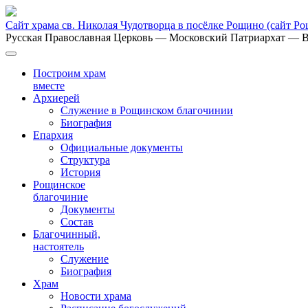
Сайт храма св. Николая Чудотворца в посёлке Рощино
(сайт Р
Русская Православная Церковь
— Московский Патриархат
— В
Построим храм
вместе
Архиерей
Служение в Рощинском благочинии
Биография
Епархия
Официальные документы
Структура
История
Рощинское
благочиние
Документы
Состав
Благочинный,
настоятель
Служение
Биография
Храм
Новости храма