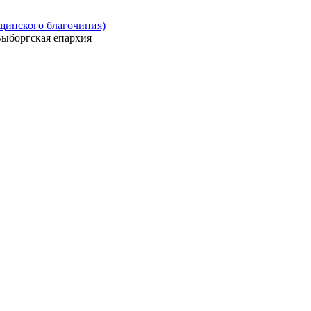
ощинского благочиния)
ыборгская епархия