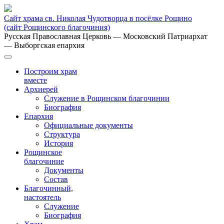
Сайт храма св. Николая Чудотворца в посёлке Рощино
(сайт Рощинского благочиния)
Русская Православная Церковь
— Московский Патриархат
— Выборгская епархия
Построим храм
вместе
Архиерей
Служение в Рощинском благочинии
Биография
Епархия
Официальные документы
Структура
История
Рощинское
благочиние
Документы
Состав
Благочинный,
настоятель
Служение
Биография