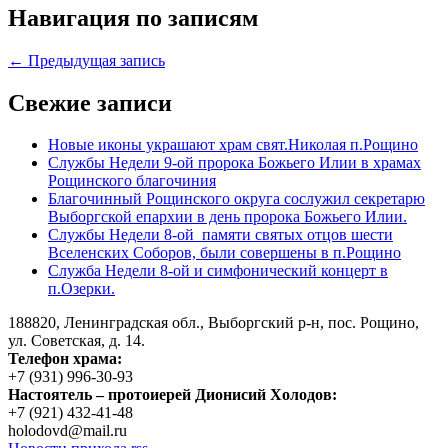
Навигация по записям
← Предыдущая запись
Свежие записи
Новые иконы украшают храм свят.Николая п.Рощино
Службы Недели 9-ой пророка Божьего Илии в храмах
Рощинского благочиния
Благочинный Рощинского округа сослужил секретарю
Выборгской епархии в день пророка Божьего Илии.
Службы Недели 8-ой памяти святых отцов шести
Вселенских Соборов, были совершены в п.Рощино
Служба Недели 8-ой и симфонический концерт в
п.Озерки.
188820, Ленинградская обл., Выборгский
р-н,
пос. Рощино,
ул. Советская, д. 14.
Телефон храма:
+7 (931) 996-30-93
Настоятель – протоиерей Дионисий Холодов:
+7 (921) 432-41-48
holodovd@mail.ru