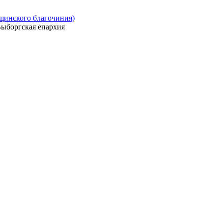
ощинского благочиния)
ыборгская епархия