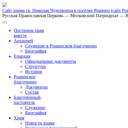
Сайт храма св. Николая Чудотворца в посёлке Рощино
(сайт Р
Русская Православная Церковь
— Московский Патриархат
— В
Построим храм
вместе
Архиерей
Служение в Рощинском благочинии
Биография
Епархия
Официальные документы
Структура
История
Рощинское
благочиние
Документы
Состав
Благочинный,
настоятель
Служение
Биография
Храм
Новости храма