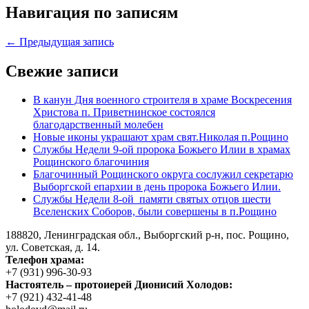
Навигация по записям
← Предыдущая запись
Свежие записи
В канун Дня военного строителя в храме Воскресения
Христова п. Приветнинское состоялся
благодарственный молебен
Новые иконы украшают храм свят.Николая п.Рощино
Службы Недели 9-ой пророка Божьего Илии в храмах
Рощинского благочиния
Благочинный Рощинского округа сослужил секретарю
Выборгской епархии в день пророка Божьего Илии.
Службы Недели 8-ой памяти святых отцов шести
Вселенских Соборов, были совершены в п.Рощино
188820, Ленинградская обл., Выборгский
р-н,
пос. Рощино,
ул. Советская, д. 14.
Телефон храма:
+7 (931) 996-30-93
Настоятель – протоиерей Дионисий Холодов:
+7 (921) 432-41-48