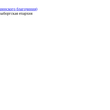
ощинского благочиния)
ыборгская епархия