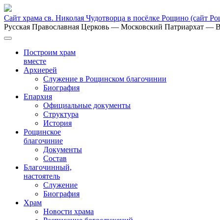
Сайт храма св. Николая Чудотворца в посёлке Рощино
(сайт Р
Русская Православная Церковь
— Московский Патриархат
— В
Построим храм
вместе
Архиерей
Служение в Рощинском благочинии
Биография
Епархия
Официальные документы
Структура
История
Рощинское
благочиние
Документы
Состав
Благочинный,
настоятель
Служение
Биография
Храм
Новости храма