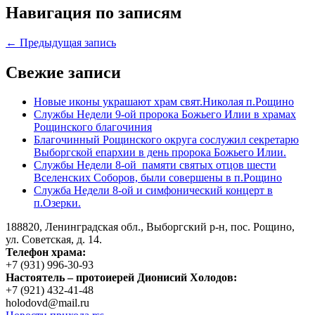
Навигация по записям
← Предыдущая запись
Свежие записи
Новые иконы украшают храм свят.Николая п.Рощино
Службы Недели 9-ой пророка Божьего Илии в храмах
Рощинского благочиния
Благочинный Рощинского округа сослужил секретарю
Выборгской епархии в день пророка Божьего Илии.
Службы Недели 8-ой памяти святых отцов шести
Вселенских Соборов, были совершены в п.Рощино
Служба Недели 8-ой и симфонический концерт в
п.Озерки.
188820, Ленинградская обл., Выборгский
р-н,
пос. Рощино,
ул. Советская, д. 14.
Телефон храма:
+7 (931) 996-30-93
Настоятель – протоиерей Дионисий Холодов:
+7 (921) 432-41-48
holodovd@mail.ru