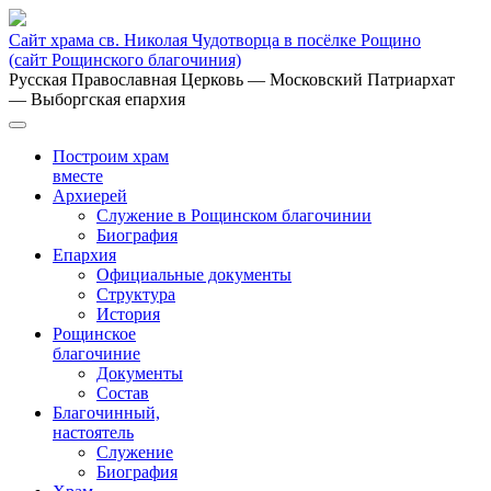
Сайт храма св. Николая Чудотворца в посёлке Рощино
(сайт Рощинского благочиния)
Русская Православная Церковь
— Московский Патриархат
— Выборгская епархия
Построим храм
вместе
Архиерей
Служение в Рощинском благочинии
Биография
Епархия
Официальные документы
Структура
История
Рощинское
благочиние
Документы
Состав
Благочинный,
настоятель
Служение
Биография