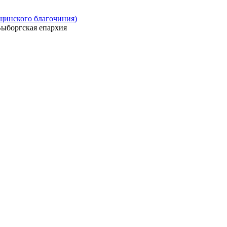
ощинского благочиния)
ыборгская епархия