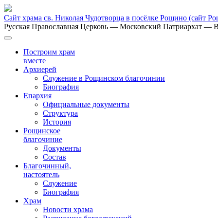
Сайт храма св. Николая Чудотворца в посёлке Рощино
(сайт Р
Русская Православная Церковь
— Московский Патриархат
— В
Построим храм
вместе
Архиерей
Служение в Рощинском благочинии
Биография
Епархия
Официальные документы
Структура
История
Рощинское
благочиние
Документы
Состав
Благочинный,
настоятель
Служение
Биография
Храм
Новости храма