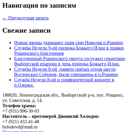
Навигация по записям
← Предыдущая запись
Свежие записи
Новые иконы украшают храм свят.Николая п.Рощино
Службы Недели 9-ой пророка Божьего Илии в храмах
Рощинского благочиния
Благочинный Рощинского округа сослужил секретарю
Выборгской епархии в день пророка Божьего Илии.
Службы Недели 8-ой памяти святых отцов шести
Вселенских Соборов, были совершены в п.Рощино
Служба Недели 8-ой и симфонический концерт в
п.Озерки.
188820, Ленинградская обл., Выборгский
р-н,
пос. Рощино,
ул. Советская, д. 14.
Телефон храма:
+7 (931) 996-30-93
Настоятель – протоиерей Дионисий Холодов:
+7 (921) 432-41-48
holodovd@mail.ru