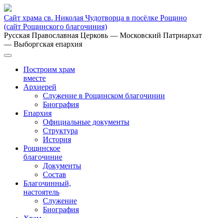
Сайт храма св. Николая Чудотворца в посёлке Рощино
(сайт Рощинского благочиния)
Русская Православная Церковь
— Московский Патриархат
— Выборгская епархия
Построим храм
вместе
Архиерей
Служение в Рощинском благочинии
Биография
Епархия
Официальные документы
Структура
История
Рощинское
благочиние
Документы
Состав
Благочинный,
настоятель
Служение
Биография