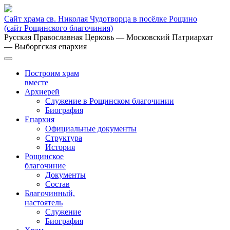
Сайт храма св. Николая Чудотворца в посёлке Рощино
(сайт Рощинского благочиния)
Русская Православная Церковь
— Московский Патриархат
— Выборгская епархия
Построим храм
вместе
Архиерей
Служение в Рощинском благочинии
Биография
Епархия
Официальные документы
Структура
История
Рощинское
благочиние
Документы
Состав
Благочинный,
настоятель
Служение
Биография