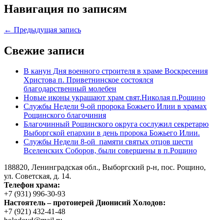
Навигация по записям
← Предыдущая запись
Свежие записи
В канун Дня военного строителя в храме Воскресения
Христова п. Приветнинское состоялся
благодарственный молебен
Новые иконы украшают храм свят.Николая п.Рощино
Службы Недели 9-ой пророка Божьего Илии в храмах
Рощинского благочиния
Благочинный Рощинского округа сослужил секретарю
Выборгской епархии в день пророка Божьего Илии.
Службы Недели 8-ой памяти святых отцов шести
Вселенских Соборов, были совершены в п.Рощино
188820, Ленинградская обл., Выборгский
р-н,
пос. Рощино,
ул. Советская, д. 14.
Телефон храма:
+7 (931) 996-30-93
Настоятель – протоиерей Дионисий Холодов:
+7 (921) 432-41-48