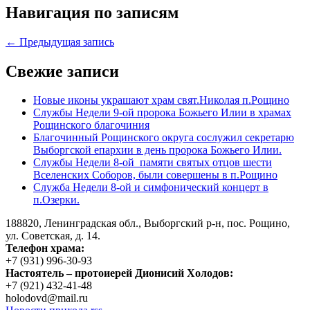
Навигация по записям
← Предыдущая запись
Свежие записи
Новые иконы украшают храм свят.Николая п.Рощино
Службы Недели 9-ой пророка Божьего Илии в храмах
Рощинского благочиния
Благочинный Рощинского округа сослужил секретарю
Выборгской епархии в день пророка Божьего Илии.
Службы Недели 8-ой памяти святых отцов шести
Вселенских Соборов, были совершены в п.Рощино
Служба Недели 8-ой и симфонический концерт в
п.Озерки.
188820, Ленинградская обл., Выборгский
р-н,
пос. Рощино,
ул. Советская, д. 14.
Телефон храма:
+7 (931) 996-30-93
Настоятель – протоиерей Дионисий Холодов:
+7 (921) 432-41-48
holodovd@mail.ru