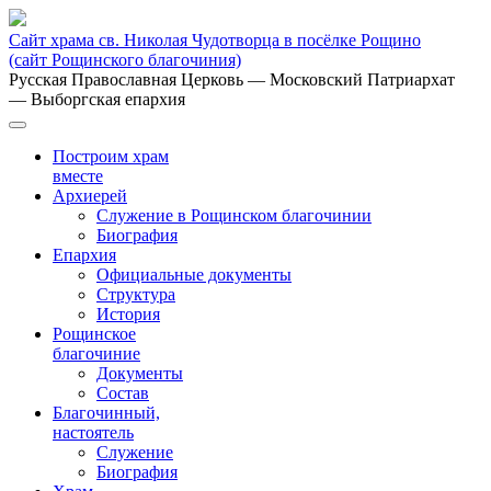
Сайт храма св. Николая Чудотворца в посёлке Рощино
(сайт Рощинского благочиния)
Русская Православная Церковь
— Московский Патриархат
— Выборгская епархия
Построим храм
вместе
Архиерей
Служение в Рощинском благочинии
Биография
Епархия
Официальные документы
Структура
История
Рощинское
благочиние
Документы
Состав
Благочинный,
настоятель
Служение
Биография